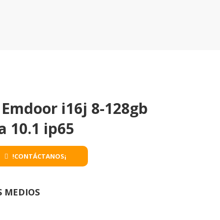
 Emdoor i16j 8-128gb
 10.1 ip65
!CONTÁCTANOS¡
S MEDIOS