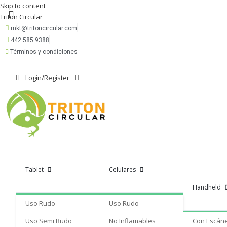
Skip to content
Triton Circular
mkt@tritoncircular.com
442 585 9388
Términos y condiciones
Login/Register
Tablet
Celulares
Handheld
Uso Rudo
Uso Rudo
Uso Semi Rudo
No Inflamables
Con Escán