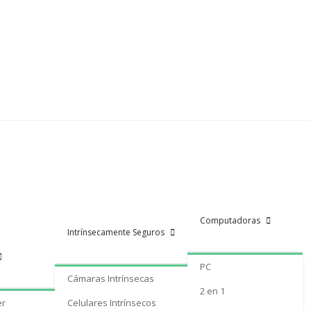
Computadoras
Intrínsecamente Seguros
PC
Cámaras Intrínsecas
2 en 1
er
Celulares Intrínsecos