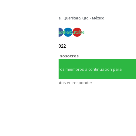
mkt@tritoncircular.com
+52 442 585 9388
Granito 3200, Paseos del Pedregal, Querétaro, Qro. - México
Facebook
Linkedin
Youtube
COPYRIGHT Triton Circular – 2022
¿Necesitas ayuda?
Chatea con nosotros
Iniciar conversación
¡Hola! Haga clic en uno de nuestros miembros a continuación para
chatear en
Whatsapp
Nuestro equipo tarda unos minutos en responder
Asesor Triton
Asesor Triton
Pronto volveremos