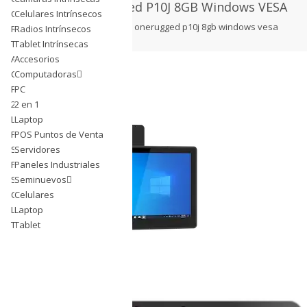
Panel PC OneRugged P10J 8GB Windows VESA
Celulares Intrínsecos
Celulares Intrínsecos
sin categorizar
panel pc onerugged p10j 8gb windows vesa
Radios Intrínsecos
Radios Intrínsecos
Tablet Intrínsecas
Tablet Intrínsecas
Accesorios
Accesorios
Computadoras
Computadoras
PC
PC
2 en 1
2 en 1
Laptop
Laptop
POS Puntos de Venta
POS Puntos de Venta
Servidores
Servidores
Paneles Industriales
Paneles Industriales
Seminuevos
Seminuevos
Celulares
Celulares
Laptop
Laptop
Tablet
Tablet