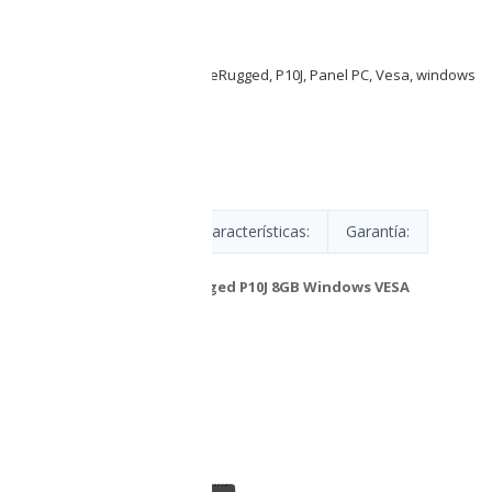
Category:
Sin categorizar
Tags:
128GB ROM
,
8GB RAM
,
OneRugged
,
P10J
,
Panel PC
,
Vesa
,
windows
Description
Características:
Garantía:
Panel PC
OneRugged P10J 8GB Windows VESA