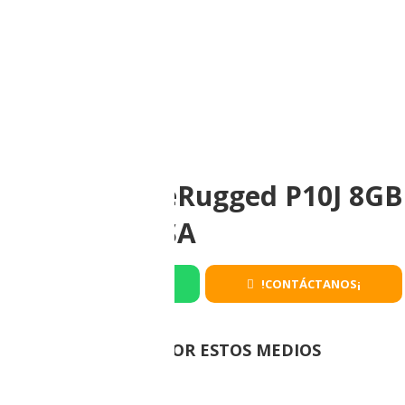
Panel PC OneRugged P10J 8GB
Windows VESA
Whatsapp
!CONTÁCTANOS¡
COMPRA POR ESTOS MEDIOS
SKU:
ONER-P10J-8-128GB-NEG