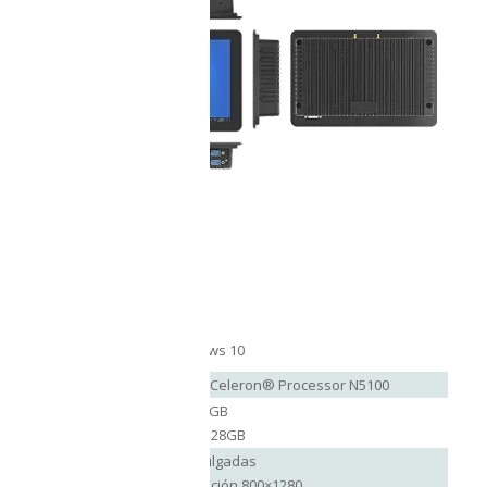
Sistema
Windows 10
Operativo
Procesador
Intel® Celeron® Processor N5100
RAM: 8GB
Memoria
ROM: 128GB
10.1 pulgadas
Resolución 800×1280