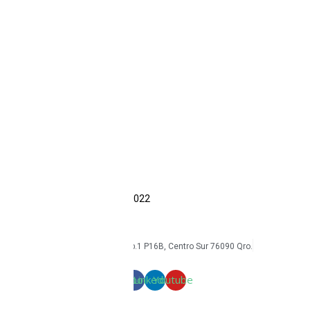
Industriales
Reacondicionados
Accesorios
Intrínsecos
Ecom
Sonim
CAT
Kyocera
Smartphones
Tabletas
Reacondicionados
Accesorios
Economía circular
Reacondicionamiento
Sostenibilidad
Casos de éxito
Blog
COPYRIGHT Triton Circular – 2022
mkt@tritoncircular.com
+52 442 585 9388
Av. Armando Birlain S. 2001, Corp.1 P16B, Centro Sur 76090 Qro.
Términos y condiciones
Facebook
Linkedin
Youtube