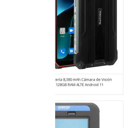
Blackview BV8800 Ultra batería 8,380 mAh Cámara de Visión
Nocturna Infrarroja 50mpx 128GB RAM 4LTE Android 11