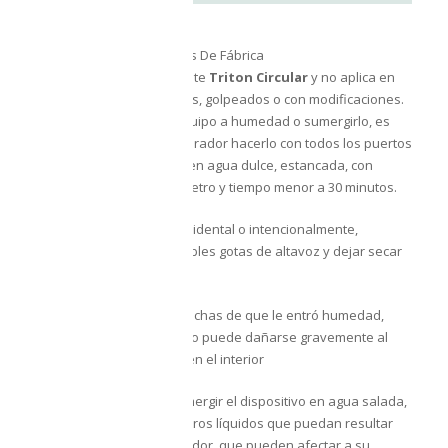
12 MESES
Contra Defectos De Fábrica
La garantía es directamente
Triton Circular
y no aplica en
equipos mojados, rayados, golpeados o con modificaciones.
En caso de exponer el equipo a humedad o sumergirlo, es
responsabilidad del comprador hacerlo con todos los puertos
perfectamente sellados, en agua dulce, estancada, con
profundidad menor a 1 metro y tiempo menor a 30 minutos.
En caso de sumergirlo accidental o intencionalmente,
sacudirlo para sacar posibles gotas de altavoz y dejar secar
por 1 día.
No prender si tiene sospechas de que le entró humedad,
llevarlo a servicio técnico o puede dañarse gravemente al
prenderlo con humedad en el interior
*Recomendamos
NO
sumergir el dispositivo en agua salada,
clorada, caliente y/o en otros líquidos que puedan resultar
corrosivos, así como al sudor, que pueden afectar a su