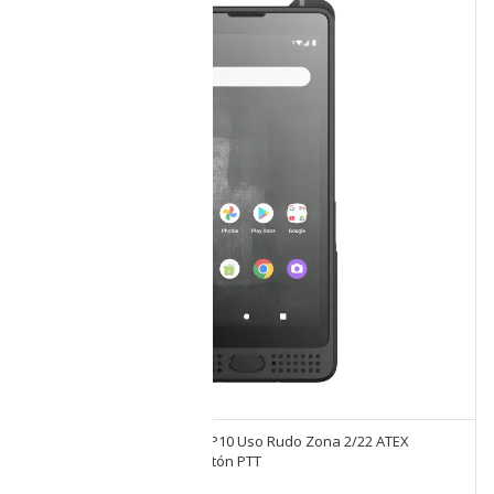
Celular intrinseco Sonim XP10 Uso Rudo Zona 2/22 ATEX
6GB/128GB Red 5G con botón PTT