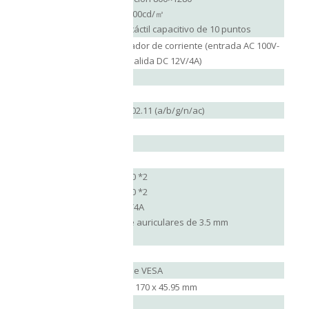
Pantalla
Brillo 700cd/㎡
Panel táctil capacitivo de 10 puntos
Adaptador de corriente (entrada AC 100V-
Alimentación:
240V, salida DC 12V/4A)
Cámara
N/A
Redes
4G/3G
Wifi
Wi-Fi 802.11 (a/b/g/n/ac)
Bluetooth
4.2
GPS
N/A
Sensores
N/A
USB 3.0 *2
USB 2.0 *2
Puertos
DC 12V4A
Jack de auriculares de 3.5 mm
HDMI
Certificación
IP65
Extras
Montaje VESA
Dimensiones
257.2 x 170 x 45.95 mm
Peso
1.2 kg