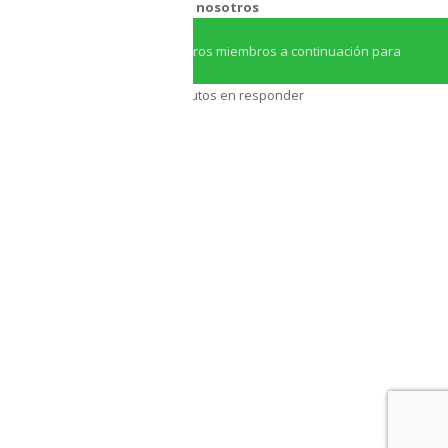
¿Necesitas ayuda?
Chatea con nosotros
Iniciar conversación
¡Hola! Haga clic en uno de nuestros miembros a continuación para
chatear en
Whatsapp
Nuestro equipo tarda unos minutos en responder
Asesor Triton
Asesor Triton