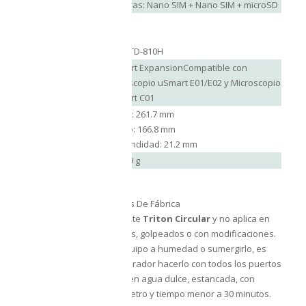
Ranuras: Nano SIM + Nano SIM + microSD
IP68
Certificación
IP69K
MIL-STD-810H
uSmart ExpansionCompatible con
Extras
Endoscopio uSmart E01/E02 y Microscopio
uSmart C01
Altura: 261.7 mm
Dimensiones
Ancho: 166.8 mm
Profundidad: 21.2 mm
Peso
1242.9 g
12 MESES
Contra Defectos De Fábrica
La garantía es directamente
Triton Circular
y no aplica en
equipos mojados, rayados, golpeados o con modificaciones.
En caso de exponer el equipo a humedad o sumergirlo, es
responsabilidad del comprador hacerlo con todos los puertos
perfectamente sellados, en agua dulce, estancada, con
profundidad menor a 1 metro y tiempo menor a 30 minutos.