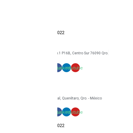
Reacondicionamiento
Sostenibilidad
Casos de éxito
Blog
COPYRIGHT Triton Circular – 2022
mkt@tritoncircular.com
+52 442 585 9388
Av. Armando Birlain S. 2001, Corp.1 P16B, Centro Sur 76090 Qro.
Términos y condiciones
Facebook
Linkedin
Youtube
mkt@tritoncircular.com
+52 442 585 9388
Granito 3200, Paseos del Pedregal, Querétaro, Qro. - México
Facebook
Linkedin
Youtube
COPYRIGHT Triton Circular – 2022