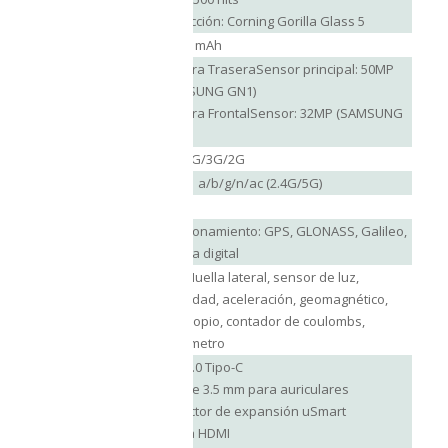
Protección: Corning Gorilla Glass 5
Batería
33280 mAh
Cámara TraseraSensor principal: 50MP
(SAMSUNG GN1)
Cámara
Cámara FrontalSensor: 32MP (SAMSUNG
GD1)
Redes
Red 4G/3G/2G
Wifi
802.11 a/b/g/n/ac (2.4G/5G)
Bluetooth
4.2
Posicionamiento: GPS, GLONASS, Galileo,
GPS
Brújula digital
NFC, Huella lateral, sensor de luz,
gravedad, aceleración, geomagnético,
Sensores
giroscopio, contador de coulombs,
podómetro
USB 2.0 Tipo-C
Jack de 3.5 mm para auriculares
Puertos
Conector de expansión uSmart
Salida HDMI