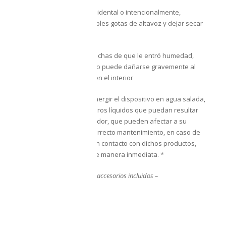
En caso de sumergirlo accidental o intencionalmente,
sacudirlo para sacar posibles gotas de altavoz y dejar secar
por 1 día.
No prender si tiene sospechas de que le entró humedad,
llevarlo a servicio técnico o puede dañarse gravemente al
prenderlo con humedad en el interior
*Recomendamos
NO
sumergir el dispositivo en agua salada,
clorada, caliente y/o en otros líquidos que puedan resultar
corrosivos, así como al sudor, que pueden afectar a su
estanqueidad. Para un correcto mantenimiento, en caso de
que el dispositivo entre en contacto con dichos productos,
límpialo con agua dulce de manera inmediata. *
— La garantía
NO
aplica en accesorios incluidos –
Cosmético
RELATED PRODUCTS