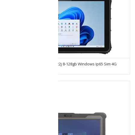
Tablet Uso Rudo Emdoor I22j 8-128gb Windows Ip65 Sim 4G