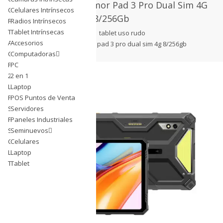
Tablet Ulefone Armor Pad 3 Pro Dual Sim 4G
Celulares Intrínsecos
Celulares Intrínsecos
8/256Gb
Radios Intrínsecos
Radios Intrínsecos
Tablet Intrínsecas
Tablet Intrínsecas
tablet
tablet uso rudo
Accesorios
Accesorios
tablet ulefone armor pad 3 pro dual sim 4g 8/256gb
Computadoras
Computadoras
PC
PC
2 en 1
2 en 1
Laptop
Laptop
POS Puntos de Venta
POS Puntos de Venta
Servidores
Servidores
Paneles Industriales
Paneles Industriales
Seminuevos
Seminuevos
Celulares
Celulares
Laptop
Laptop
Tablet
Tablet