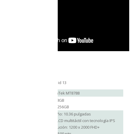
Sistema
Android 13
Operativo
Procesador
MediaTek MT8788
RAM: 8GB
Memoria
ROM: 256GB
Tamaño: 10.36 pulgadas
Tipo: LCD multitáctil con tecnología IPS
Pantalla
Resolución: 1200 x 2000 FHD+
Brillo: 500 nits