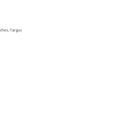
uches
,
Targus