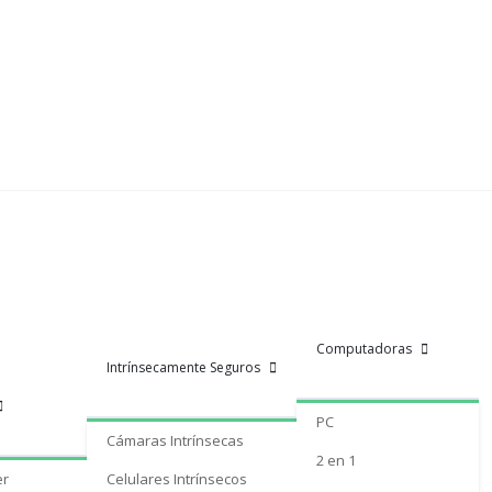
Computadoras
Intrínsecamente Seguros
PC
Cámaras Intrínsecas
2 en 1
er
Celulares Intrínsecos