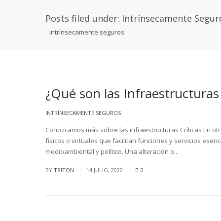
Posts filed under: Intrínsecamente Segur
intrínsecamente seguros
¿Qué son las Infraestructuras
INTRÍNSECAMENTE SEGUROS
Conozcamos más sobre las infraestructuras Críticas En otra
físicos o virtuales que facilitan funciones y servicios ese
medioambiental y político. Una alteración o...
Read More
BY
TRITON
14 JULIO, 2022
0