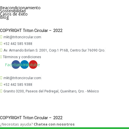
Reacondicionamiento
Sostenibilidad
Casos de éxito
Blog
COPYRIGHT Triton Circular – 2022
mkt@tritoncircular.com
+52 442 585 9388
Av. Armando Birlain S. 2001, Corp.1 P16B, Centro Sur 76090 Qro.
Términos y condiciones
Facebook
Linkedin
Youtube
mkt@tritoncircular.com
+52 442 585 9388
Granito 3200, Paseos del Pedregal, Querétaro, Qro. - México
COPYRIGHT Triton Circular – 2022
¿Necesitas ayuda?
Chatea con nosotros