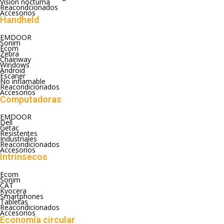
Visión nocturna
Reacondcionados
Accesorios
Handheld
EMDOOR
Sonim
Ecom
Zebra
Chainway
Windows
Android
Escaner
No inflamable
Reacondicionados
Accesorios
Computadoras
EMDOOR
Dell
Getac
Resistentes
Industriales
Reacondicionados
Accesorios
Intrínsecos
Ecom
Sonim
CAT
Kyocera
Smartphones
Tabletas
Reacondicionados
Accesorios
Economía circular