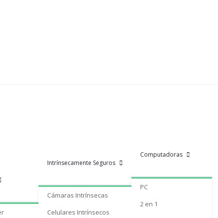
Computadoras
Intrínsecamente Seguros
PC
Cámaras Intrínsecas
2 en 1
er
Celulares Intrínsecos