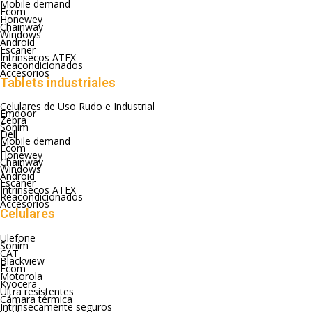
Mobile demand
Ecom
Honewey
Chainway
Windows
Android
Escaner
Intrínsecos ATEX
Reacondicionados
Accesorios
Tablets industriales
Celulares de Uso Rudo e Industrial
Emdoor
Zebra
Sonim
Dell
Mobile demand
Ecom
Honewey
Chainway
Windows
Android
Escaner
Intrínsecos ATEX
Reacondicionados
Accesorios
Celulares
Ulefone
Sonim
CAT
Blackview
Ecom
Motorola
Kyocera
Ultra resistentes
Cámara térmica
Intrínsecamente seguros