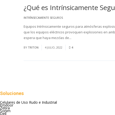
¿Qué es Intrínsicamente Segu
INTRÍNSECAMENTE SEGUROS
Equipos Intrínsicamente seguros para atmósferas explosivas
que los equipos eléctricos provoquen explosiones en amb
espera que haya mezclas de...
Read More
BY
TRITON
4 JULIO, 2022
4
Soluciones
Celulares de Uso Rudo e Industrial
Emdoor
Zebra
Sonim
Dell