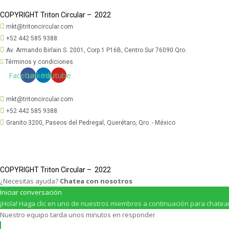
COPYRIGHT Triton Circular – 2022
mkt@tritoncircular.com
+52 442 585 9388
Av. Armando Birlain S. 2001, Corp.1 P16B, Centro Sur 76090 Qro.
Términos y condiciones
Facebook
Linkedin
Youtube
mkt@tritoncircular.com
+52 442 585 9388
Granito 3200, Paseos del Pedregal, Querétaro, Qro. - México
COPYRIGHT Triton Circular – 2022
¿Necesitas ayuda?
Chatea con nosotros
Iniciar conversación
¡Hola! Haga clic en uno de nuestros miembros a continuación para chatea
Nuestro equipo tarda unos minutos en responder