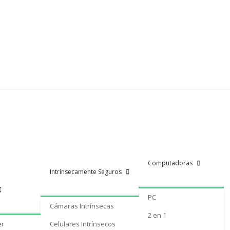
Computadoras
Intrínsecamente Seguros
PC
Cámaras Intrínsecas
2 en 1
er
Celulares Intrínsecos