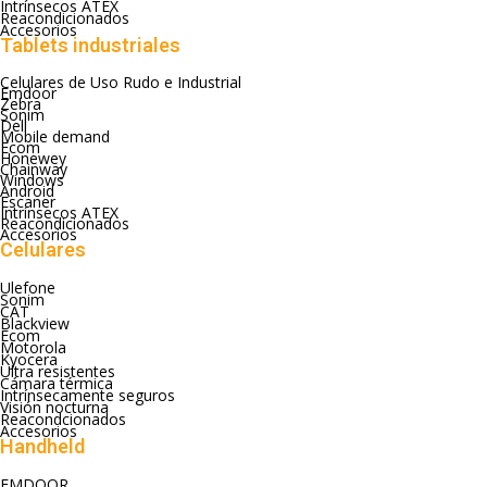
Intrínsecos ATEX
Reacondicionados
Accesorios
Tablets industriales
Celulares de Uso Rudo e Industrial
Emdoor
Zebra
Sonim
Dell
Mobile demand
Ecom
Honewey
Chainway
Windows
Android
Escaner
Intrínsecos ATEX
Reacondicionados
Accesorios
Celulares
Ulefone
Sonim
CAT
Blackview
Ecom
Motorola
Kyocera
Ultra resistentes
Cámara térmica
Intrínsecamente seguros
Visión nocturna
Reacondcionados
Accesorios
Handheld
EMDOOR