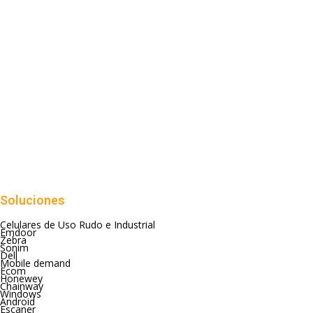
Soluciones
Celulares de Uso Rudo e Industrial
Emdoor
Zebra
Sonim
Dell
Mobile demand
Ecom
Honewey
Chainway
Windows
Android
Escaner