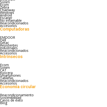
Sonim
Ecom
Zebra
Chainway
Windows
Android
Escaner
No inflamable
Reacondicionados
Accesorios
Computadoras
EMDOOR
Dell
Getac
Resistentes
Industriales
Reacondicionados
Accesorios
Intrínsecos
Ecom
Sonim
CAT
Kyocera
Smartphones
Tabletas
Reacondicionados
Accesorios
Economía circular
Reacondicionamiento
Sostenibilidad
Casos de éxito
Blog