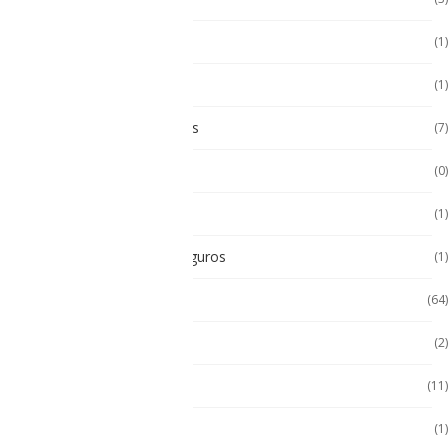
Multímetro
(1)
Paneles
(1)
Paneles Táctiles Industriales
(7)
Pc Paneles medicos
(0)
POS Puntos de Venta
(1)
Radios Intrínsecamente Seguros
(1)
Seminuevos
(64)
Servidores
(2)
Sin categorizar
(11)
Soporte de Auto
(1)