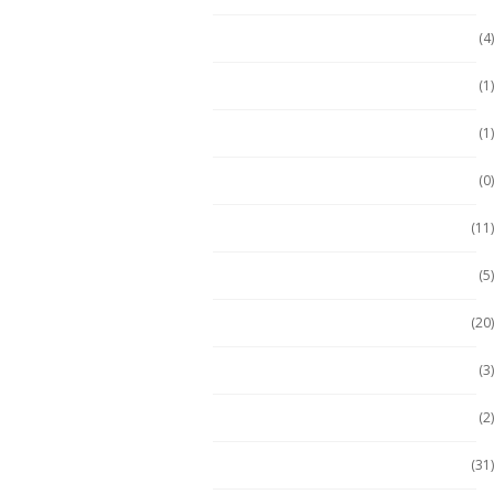
Durabook
(4)
Durabook
(1)
Ecom
(1)
ECOM
(0)
Emdoor
(11)
Escáner / Handhelds
(5)
Escáner de mano
(20)
Getac
(3)
Getac
(2)
Handheld
(31)