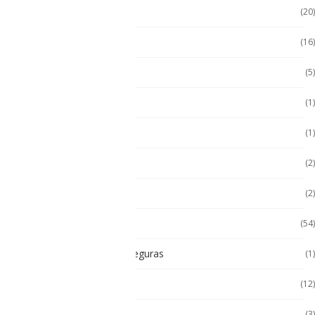
Handheld con Escáner
(20)
Handheld NFC
(16)
Handheld RFID
(5)
Hugerock
(1)
Hugerock
(1)
Hugerock
(2)
Impresoras térmicas
(2)
Intrínsecamente Seguros
(54)
Lampara Intrínsicamente seguras
(1)
Laptop
(12)
Laptop Seminuevas
(3)