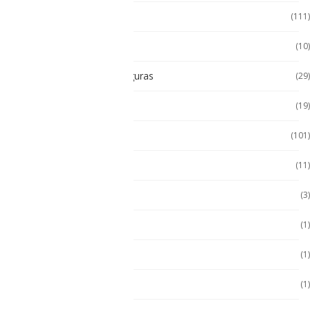
Tablet
(111)
Tablet de Uso Semi Rudo
(10)
Tablet Intrínsecamente Seguras
(29)
Tablet Seminuevas
(19)
Tablet Uso Rudo
(101)
Terminal Movil
(11)
Zona 1
(3)
Zona 2
(1)
ZONA 2
(1)
Zona 2
(1)