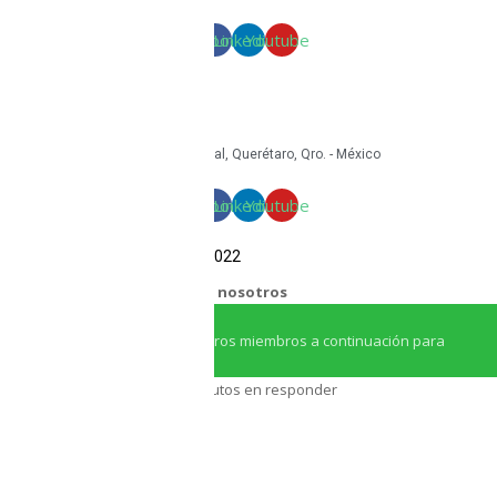
Términos y condiciones
Facebook
Linkedin
Youtube
mkt@tritoncircular.com
+52 442 585 9388
Granito 3200, Paseos del Pedregal, Querétaro, Qro. - México
Facebook
Linkedin
Youtube
COPYRIGHT Triton Circular – 2022
¿Necesitas ayuda?
Chatea con nosotros
Iniciar conversación
¡Hola! Haga clic en uno de nuestros miembros a continuación para
chatear en
Whatsapp
Nuestro equipo tarda unos minutos en responder
Asesor Triton