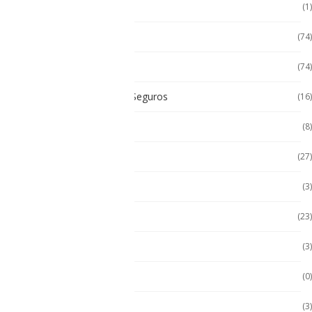
Cat
(1)
Celulares
(74)
Celulares de Uso Rudo
(74)
Celulares Intrínsecamente Seguros
(16)
Celulares No Inflamables
(8)
Celulares Seminuevos
(27)
Computadora PC
(3)
Computadoras
(23)
Computadoras 2 en 1
(3)
Conquest
(0)
División 1
(3)