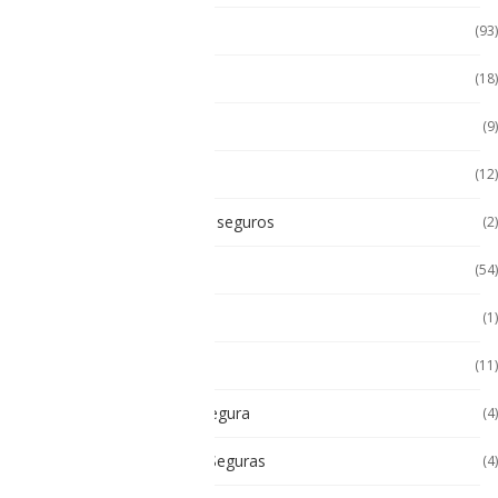
Accesorios
(93)
Accesorios Celular
(18)
Accesorios Handhels
(9)
Accesorios intrínsecos
(12)
Accesorios Intrínsicamente seguros
(2)
Accesorios Tablet
(54)
Android
(1)
Android
(11)
Cámara Intrínsecamente Segura
(4)
Cámaras Intrínsecamente Seguras
(4)