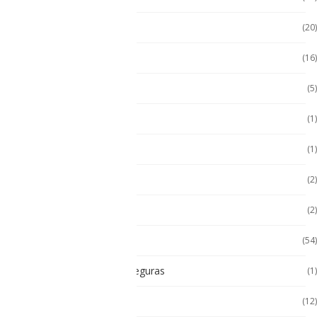
Handheld con Escáner
(20)
Handheld NFC
(16)
Handheld RFID
(5)
Hugerock
(1)
Hugerock
(1)
Hugerock
(2)
Impresoras térmicas
(2)
Intrínsecamente Seguros
(54)
Lampara Intrínsicamente seguras
(1)
Laptop
(12)