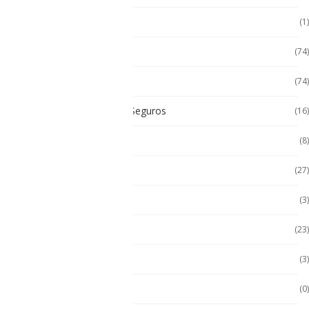
Cat
(1)
Celulares
(74)
Celulares de Uso Rudo
(74)
Celulares Intrínsecamente Seguros
(16)
Celulares No Inflamables
(8)
Celulares Seminuevos
(27)
Computadora PC
(3)
Computadoras
(23)
Computadoras 2 en 1
(3)
Conquest
(0)