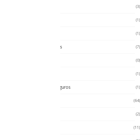
Laptop Seminuevas
(3)
Multímetro
(1)
Paneles
(1)
Paneles Táctiles Industriales
(7)
Pc Paneles medicos
(0)
POS Puntos de Venta
(1)
Radios Intrínsecamente Seguros
(1)
Seminuevos
(64)
Servidores
(2)
Sin categorizar
(11)