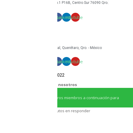
Av. Armando Birlain S. 2001, Corp.1 P16B, Centro Sur 76090 Qro.
Términos y condiciones
Facebook
Linkedin
Youtube
mkt@tritoncircular.com
+52 442 585 9388
Granito 3200, Paseos del Pedregal, Querétaro, Qro. - México
Facebook
Linkedin
Youtube
COPYRIGHT Triton Circular – 2022
¿Necesitas ayuda?
Chatea con nosotros
Iniciar conversación
¡Hola! Haga clic en uno de nuestros miembros a continuación para
chatear en
Whatsapp
Nuestro equipo tarda unos minutos en responder