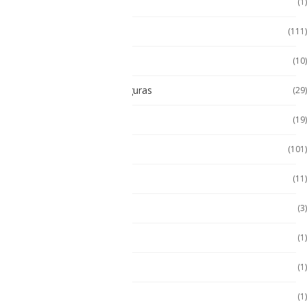
Soporte de Auto
(1)
Tablet
(111)
Tablet de Uso Semi Rudo
(10)
Tablet Intrínsecamente Seguras
(29)
Tablet Seminuevas
(19)
Tablet Uso Rudo
(101)
Terminal Movil
(11)
Zona 1
(3)
Zona 2
(1)
ZONA 2
(1)
Zona 2
(1)