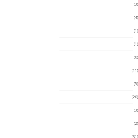
División 1
(3)
Durabook
(4)
Durabook
(1)
Ecom
(1)
ECOM
(0)
Emdoor
(11)
Escáner / Handhelds
(5)
Escáner de mano
(20)
Getac
(3)
Getac
(2)
Handheld
(31)