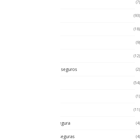
Accesorios
(7)
Accesorios
(93)
Accesorios Celular
(18)
Accesorios Handhels
(9)
Accesorios intrínsecos
(12)
Accesorios Intrínsicamente seguros
(2)
Accesorios Tablet
(54)
Android
(1)
Android
(11)
Cámara Intrínsecamente Segura
(4)
Cámaras Intrínsecamente Seguras
(4)