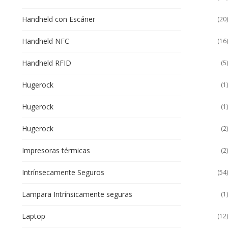
Handheld con Escáner
(20)
Handheld NFC
(16)
Handheld RFID
(5)
Hugerock
(1)
Hugerock
(1)
Hugerock
(2)
Impresoras térmicas
(2)
Intrínsecamente Seguros
(54)
Lampara Intrínsicamente seguras
(1)
Laptop
(12)