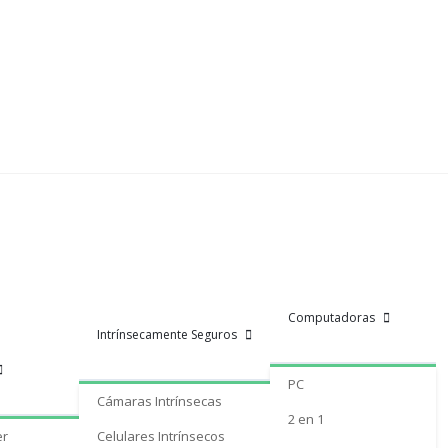
Computadoras
Intrínsecamente Seguros
PC
Cámaras Intrínsecas
2 en 1
er
Celulares Intrínsecos