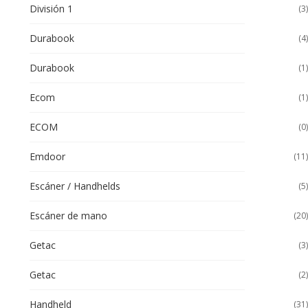
División 1
(3)
Durabook
(4)
Durabook
(1)
Ecom
(1)
ECOM
(0)
Emdoor
(11)
Escáner / Handhelds
(5)
Escáner de mano
(20)
Getac
(3)
Getac
(2)
Handheld
(31)