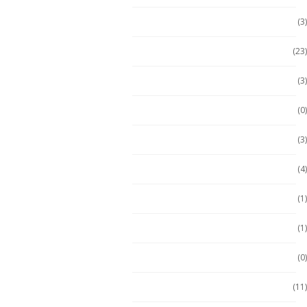
Computadora PC
(3)
Computadoras
(23)
Computadoras 2 en 1
(3)
Conquest
(0)
División 1
(3)
Durabook
(4)
Durabook
(1)
Ecom
(1)
ECOM
(0)
Emdoor
(11)