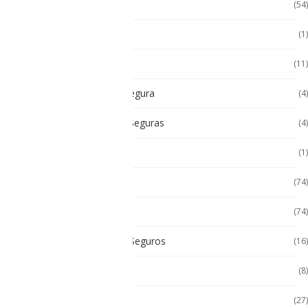
Accesorios Tablet
(54)
Android
(1)
Android
(11)
Cámara Intrínsecamente Segura
(4)
Cámaras Intrínsecamente Seguras
(4)
Cat
(1)
Celulares
(74)
Celulares de Uso Rudo
(74)
Celulares Intrínsecamente Seguros
(16)
Celulares No Inflamables
(8)
Celulares Seminuevos
(27)