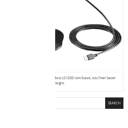
Lector c?digo de barras Zebra LS1203 con base, esc?ner laser
1D 5 V DC con puerto USB negro
SEARCH
CARRITO DE COMPRAS