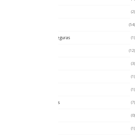
Impresoras térmicas
(2)
Intrínsecamente Seguros
(54)
Lampara Intrínsicamente seguras
(1)
Laptop
(12)
Laptop Seminuevas
(3)
Multímetro
(1)
Paneles
(1)
Paneles Táctiles Industriales
(7)
Pc Paneles medicos
(0)
POS Puntos de Venta
(1)