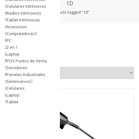
1D
Celulares Intrínsecos
Celulares Intrínsecos
products tagged “1d”
Radios Intrínsecos
Radios Intrínsecos
Tablet Intrínsecas
Tablet Intrínsecas
Accesorios
Accesorios
Computadoras
Computadoras
PC
PC
2 en 1
2 en 1
Laptop
Laptop
Showing the single result
POS Puntos de Venta
POS Puntos de Venta
Servidores
Servidores
Paneles Industriales
Paneles Industriales
Seminuevos
Seminuevos
Celulares
Celulares
Laptop
Laptop
Tablet
Tablet