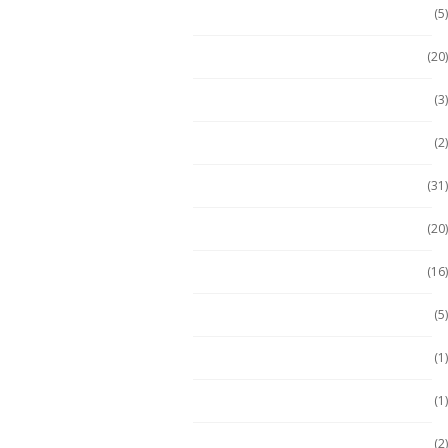
Escáner / Handhelds
(5)
Escáner de mano
(20)
Getac
(3)
Getac
(2)
Handheld
(31)
Handheld con Escáner
(20)
Handheld NFC
(16)
Handheld RFID
(5)
Hugerock
(1)
Hugerock
(1)
Hugerock
(2)