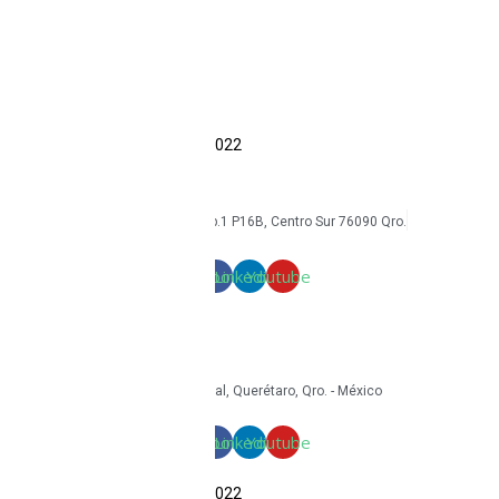
Accesorios
Economía circular
Reacondicionamiento
Sostenibilidad
Casos de éxito
Blog
COPYRIGHT Triton Circular – 2022
mkt@tritoncircular.com
+52 442 585 9388
Av. Armando Birlain S. 2001, Corp.1 P16B, Centro Sur 76090 Qro.
Términos y condiciones
Facebook
Linkedin
Youtube
mkt@tritoncircular.com
+52 442 585 9388
Granito 3200, Paseos del Pedregal, Querétaro, Qro. - México
Facebook
Linkedin
Youtube
COPYRIGHT Triton Circular – 2022