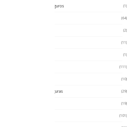
Radios Intrínsecamente Seguros
(1)
Seminuevos
(64)
Servidores
(2)
Sin categorizar
(11)
Soporte de Auto
(1)
Tablet
(111)
Tablet de Uso Semi Rudo
(10)
Tablet Intrínsecamente Seguras
(29)
Tablet Seminuevas
(19)
Tablet Uso Rudo
(101)