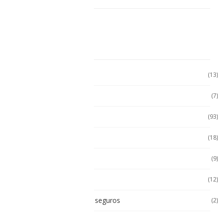
CATEGORÍAS
Accesorio Computadora
(13)
Accesorios
(7)
Accesorios
(93)
Accesorios Celular
(18)
Accesorios Handhels
(9)
Accesorios intrínsecos
(12)
Accesorios Intrínsicamente seguros
(2)