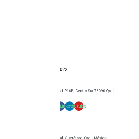
Ecom
Sonim
CAT
Kyocera
Smartphones
Tabletas
Reacondicionados
Accesorios
Economía circular
Reacondicionamiento
Sostenibilidad
Casos de éxito
Blog
COPYRIGHT Triton Circular – 2022
mkt@tritoncircular.com
+52 442 585 9388
Av. Armando Birlain S. 2001, Corp.1 P16B, Centro Sur 76090 Qro.
Términos y condiciones
Facebook
Linkedin
Youtube
mkt@tritoncircular.com
+52 442 585 9388
Granito 3200, Paseos del Pedregal, Querétaro, Qro. - México