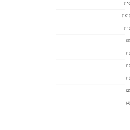
Tablet Seminuevas
(19)
Tablet Uso Rudo
(101)
Terminal Movil
(11)
Zona 1
(3)
Zona 2
(1)
ZONA 2
(1)
Zona 2
(1)
Zona 2
(2)
Zona 2/22
(4)