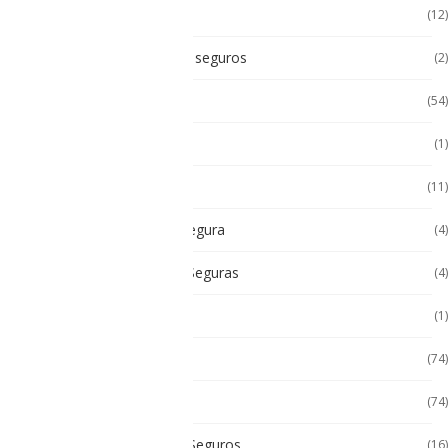
Accesorios intrínsecos
(12)
Accesorios Intrínsicamente seguros
(2)
Accesorios Tablet
(54)
Android
(1)
Android
(11)
Cámara Intrínsecamente Segura
(4)
Cámaras Intrínsecamente Seguras
(4)
Cat
(1)
Celulares
(74)
Celulares de Uso Rudo
(74)
Celulares Intrínsecamente Seguros
(16)