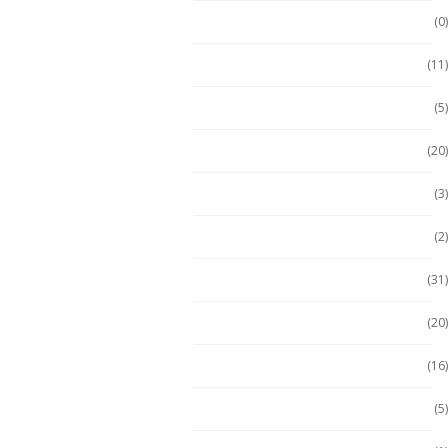
ECOM
(0)
Emdoor
(11)
Escáner / Handhelds
(5)
Escáner de mano
(20)
Getac
(3)
Getac
(2)
Handheld
(31)
Handheld con Escáner
(20)
Handheld NFC
(16)
Handheld RFID
(5)