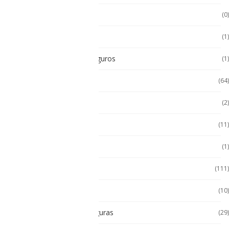
Pc Paneles medicos
(0)
POS Puntos de Venta
(1)
Radios Intrínsecamente Seguros
(1)
Seminuevos
(64)
Servidores
(2)
Sin categorizar
(11)
Soporte de Auto
(1)
Tablet
(111)
Tablet de Uso Semi Rudo
(10)
Tablet Intrínsecamente Seguras
(29)