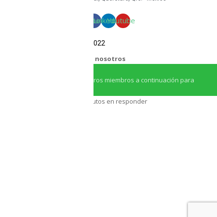
Facebook
Linkedin
Youtube
COPYRIGHT Triton Circular – 2022
¿Necesitas ayuda?
Chatea con nosotros
Iniciar conversación
¡Hola! Haga clic en uno de nuestros miembros a continuación para
chatear en
Whatsapp
Nuestro equipo tarda unos minutos en responder
Asesor Triton
Asesor Triton