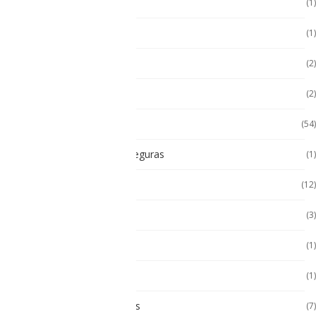
Hugerock
(1)
Hugerock
(1)
Hugerock
(2)
Impresoras térmicas
(2)
Intrínsecamente Seguros
(54)
Lampara Intrínsicamente seguras
(1)
Laptop
(12)
Laptop Seminuevas
(3)
Multímetro
(1)
Paneles
(1)
Paneles Táctiles Industriales
(7)