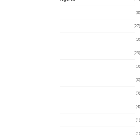
Celulares No Inflamables
(8)
Celulares Seminuevos
(27)
Computadora PC
(3)
Computadoras
(23)
Computadoras 2 en 1
(3)
Conquest
(0)
División 1
(3)
Durabook
(4)
Durabook
(1)
Ecom
(1)