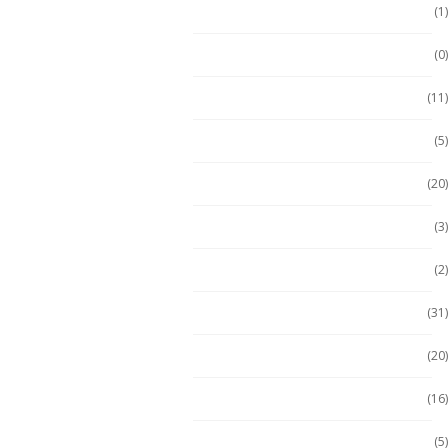
Ecom
(1)
ECOM
(0)
Emdoor
(11)
Escáner / Handhelds
(5)
Escáner de mano
(20)
Getac
(3)
Getac
(2)
Handheld
(31)
Handheld con Escáner
(20)
Handheld NFC
(16)
Handheld RFID
(5)