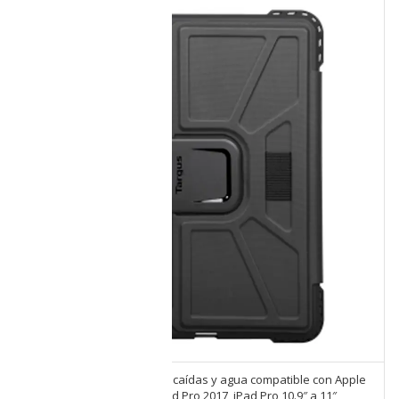
Funda Targus resistente a caídas y agua compatible con Apple
iPad Air 4a generación, iPad Pro 2017, iPad Pro 10.9″ a 11″