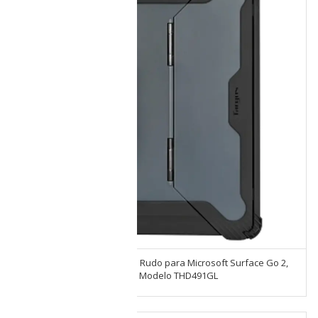
Funda Case Targus de uso Rudo para Microsoft Surface Go 2,
Surface Go y Surface Go 3 Modelo THD491GL