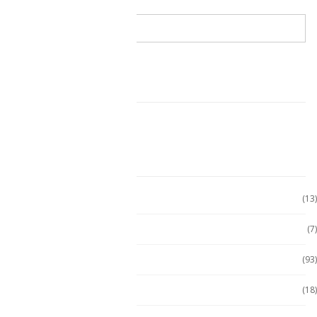
CARRITO DE COMPRAS
CATEGORÍAS
Accesorio Computadora
(13)
Accesorios
(7)
Accesorios
(93)
Accesorios Celular
(18)