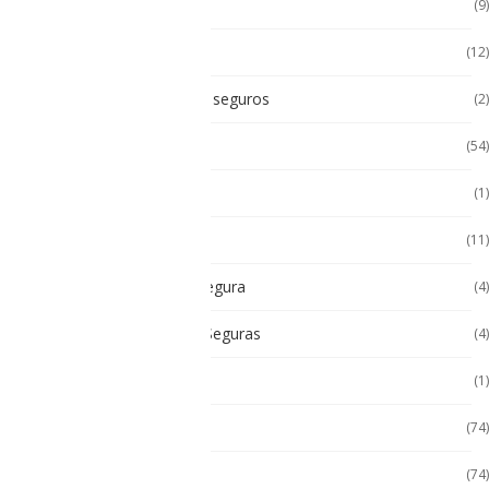
Accesorios Handhels
(9)
Accesorios intrínsecos
(12)
Accesorios Intrínsicamente seguros
(2)
Accesorios Tablet
(54)
Android
(1)
Android
(11)
Cámara Intrínsecamente Segura
(4)
Cámaras Intrínsecamente Seguras
(4)
Cat
(1)
Celulares
(74)
Celulares de Uso Rudo
(74)