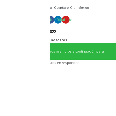
+52 442 585 9388
Granito 3200, Paseos del Pedregal, Querétaro, Qro. - México
Facebook
Linkedin
Youtube
COPYRIGHT Triton Circular – 2022
¿Necesitas ayuda?
Chatea con nosotros
Iniciar conversación
¡Hola! Haga clic en uno de nuestros miembros a continuación para
chatear en
Whatsapp
Nuestro equipo tarda unos minutos en responder
Asesor Triton
Asesor Triton
Regresamos a las: 5:30