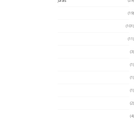
Tablet Intrínsecamente Seguras
(29)
Tablet Seminuevas
(19)
Tablet Uso Rudo
(101)
Terminal Movil
(11)
Zona 1
(3)
Zona 2
(1)
ZONA 2
(1)
Zona 2
(1)
Zona 2
(2)
Zona 2/22
(4)