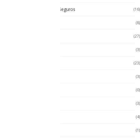
Celulares Intrínsecamente Seguros
(16)
Celulares No Inflamables
(8)
Celulares Seminuevos
(27)
Computadora PC
(3)
Computadoras
(23)
Computadoras 2 en 1
(3)
Conquest
(0)
División 1
(3)
Durabook
(4)
Durabook
(1)