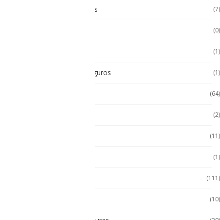
Paneles Táctiles Industriales
(7)
Pc Paneles medicos
(0)
POS Puntos de Venta
(1)
Radios Intrínsecamente Seguros
(1)
Seminuevos
(64)
Servidores
(2)
Sin categorizar
(11)
Soporte de Auto
(1)
Tablet
(111)
Tablet de Uso Semi Rudo
(10)