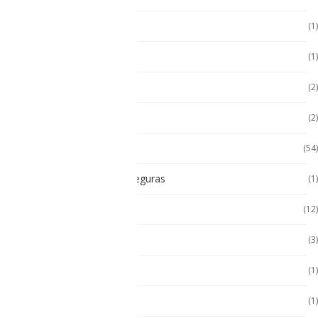
Hugerock
(1)
Hugerock
(1)
Hugerock
(2)
Impresoras térmicas
(2)
Intrínsecamente Seguros
(54)
Lampara Intrínsicamente seguras
(1)
Laptop
(12)
Laptop Seminuevas
(3)
Multímetro
(1)
Paneles
(1)