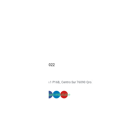
Accesorios
Intrínsecos
Ecom
Sonim
CAT
Kyocera
Smartphones
Tabletas
Reacondicionados
Accesorios
Economía circular
Reacondicionamiento
Sostenibilidad
Casos de éxito
Blog
COPYRIGHT Triton Circular – 2022
mkt@tritoncircular.com
+52 442 585 9388
Av. Armando Birlain S. 2001, Corp.1 P16B, Centro Sur 76090 Qro.
Términos y condiciones
Facebook
Linkedin
Youtube
mkt@tritoncircular.com