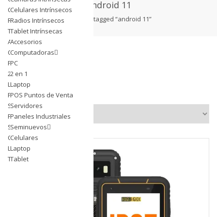
Android 11
Celulares Intrínsecos
Celulares Intrínsecos
products tagged “android 11”
Radios Intrínsecos
Radios Intrínsecos
Tablet Intrínsecas
Tablet Intrínsecas
Accesorios
Accesorios
Computadoras
Computadoras
PC
PC
2 en 1
2 en 1
Laptop
Laptop
Showing all 5 results
POS Puntos de Venta
POS Puntos de Venta
Servidores
Servidores
Paneles Industriales
Paneles Industriales
Seminuevos
Seminuevos
Celulares
Celulares
Laptop
Laptop
Tablet
Tablet