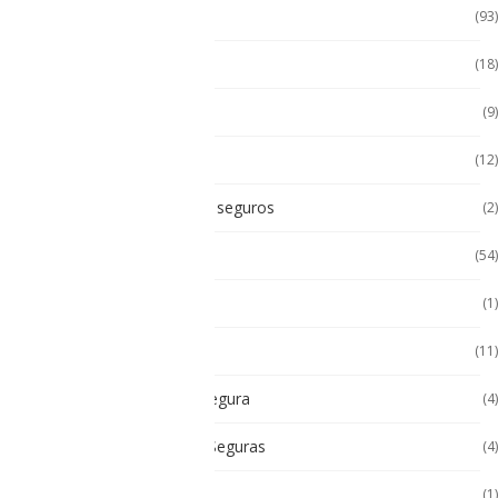
Accesorios
(93)
Accesorios Celular
(18)
Accesorios Handhels
(9)
Accesorios intrínsecos
(12)
Accesorios Intrínsicamente seguros
(2)
Accesorios Tablet
(54)
Android
(1)
Android
(11)
Cámara Intrínsecamente Segura
(4)
Cámaras Intrínsecamente Seguras
(4)
Cat
(1)