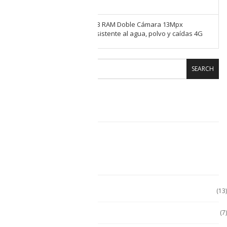
Ulefone Armor X9 Pro 64GB RAM Doble Cámara 13Mpx
subacuática, NFC, IP69K resistente al agua, polvo y caídas 4G
SEARCH
CARRITO DE COMPRAS
CATEGORÍAS
Accesorio Computadora
(13)
Accesorios
(7)