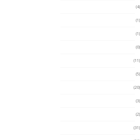
Durabook
(4)
Durabook
(1)
Ecom
(1)
ECOM
(0)
Emdoor
(11)
Escáner / Handhelds
(5)
Escáner de mano
(20)
Getac
(3)
Getac
(2)
Handheld
(31)