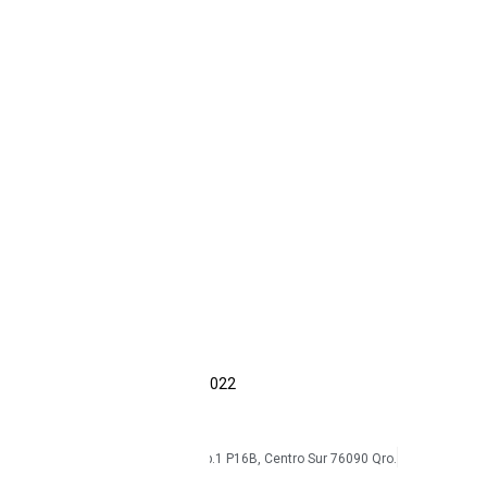
EMDOOR
Dell
Getac
Resistentes
Industriales
Reacondicionados
Accesorios
Intrínsecos
Ecom
Sonim
CAT
Kyocera
Smartphones
Tabletas
Reacondicionados
Accesorios
Economía circular
Reacondicionamiento
Sostenibilidad
Casos de éxito
Blog
COPYRIGHT Triton Circular – 2022
mkt@tritoncircular.com
+52 442 585 9388
Av. Armando Birlain S. 2001, Corp.1 P16B, Centro Sur 76090 Qro.
Términos y condiciones