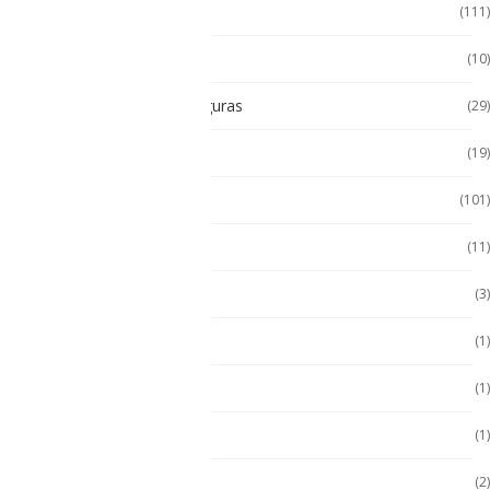
Tablet
(111)
Tablet de Uso Semi Rudo
(10)
Tablet Intrínsecamente Seguras
(29)
Tablet Seminuevas
(19)
Tablet Uso Rudo
(101)
Terminal Movil
(11)
Zona 1
(3)
Zona 2
(1)
ZONA 2
(1)
Zona 2
(1)
Zona 2
(2)