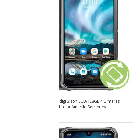
Smartphone Uso rudo Umidigi Bison 6GB/128GB 4 C?maras
48mpx Dual SIM Android 11 color Amarillo Seminuevo