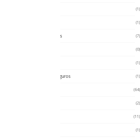
Multímetro
(1)
Paneles
(1)
Paneles Táctiles Industriales
(7)
Pc Paneles medicos
(0)
POS Puntos de Venta
(1)
Radios Intrínsecamente Seguros
(1)
Seminuevos
(64)
Servidores
(2)
Sin categorizar
(11)
Soporte de Auto
(1)