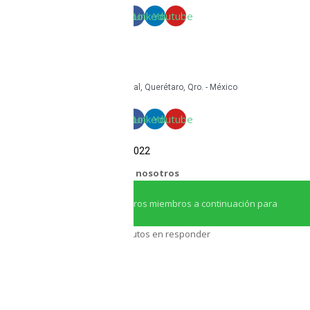
Facebook
Linkedin
Youtube
mkt@tritoncircular.com
+52 442 585 9388
Granito 3200, Paseos del Pedregal, Querétaro, Qro. - México
Facebook
Linkedin
Youtube
COPYRIGHT Triton Circular – 2022
¿Necesitas ayuda?
Chatea con nosotros
Iniciar conversación
¡Hola! Haga clic en uno de nuestros miembros a continuación para
chatear en
Whatsapp
Nuestro equipo tarda unos minutos en responder
Asesor Triton