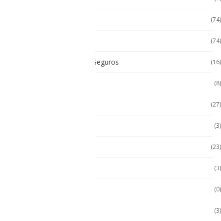
Celulares
(74)
Celulares de Uso Rudo
(74)
Celulares Intrínsecamente Seguros
(16)
Celulares No Inflamables
(8)
Celulares Seminuevos
(27)
Computadora PC
(3)
Computadoras
(23)
Computadoras 2 en 1
(3)
Conquest
(0)
División 1
(3)