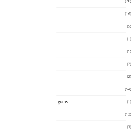
Handheld con Escáner
(20)
Handheld NFC
(16)
Handheld RFID
(5)
Hugerock
(1)
Hugerock
(1)
Hugerock
(2)
Impresoras térmicas
(2)
Intrínsecamente Seguros
(54)
Lampara Intrínsicamente seguras
(1)
Laptop
(12)
Laptop Seminuevas
(3)