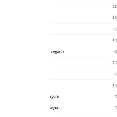
Accesorios
(93)
Accesorios Celular
(18)
Accesorios Handhels
(9)
Accesorios intrínsecos
(12)
Accesorios Intrínsicamente seguros
(2)
Accesorios Tablet
(54)
Android
(1)
Android
(11)
Cámara Intrínsecamente Segura
(4)
Cámaras Intrínsecamente Seguras
(4)