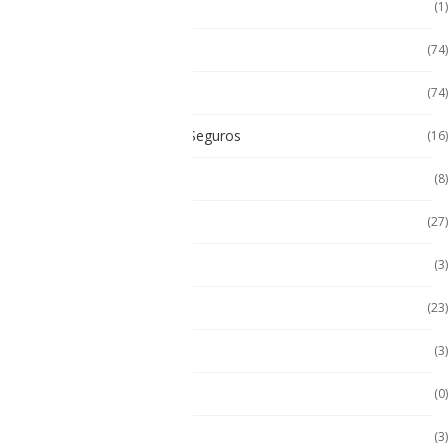
Cat
(1)
Celulares
(74)
Celulares de Uso Rudo
(74)
Celulares Intrínsecamente Seguros
(16)
Celulares No Inflamables
(8)
Celulares Seminuevos
(27)
Computadora PC
(3)
Computadoras
(23)
Computadoras 2 en 1
(3)
Conquest
(0)
División 1
(3)