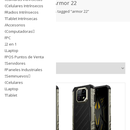
Armor 22
Celulares Intrínsecos
Celulares Intrínsecos
products tagged “armor 22”
Radios Intrínsecos
Radios Intrínsecos
Tablet Intrínsecas
Tablet Intrínsecas
Accesorios
Accesorios
Computadoras
Computadoras
PC
PC
2 en 1
2 en 1
Laptop
Laptop
Showing the single result
POS Puntos de Venta
POS Puntos de Venta
Servidores
Servidores
Paneles Industriales
Paneles Industriales
Seminuevos
Seminuevos
Celulares
Celulares
Laptop
Laptop
Tablet
Tablet