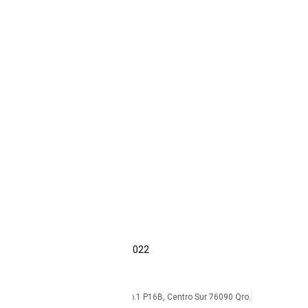
Computadoras
EMDOOR
Dell
Getac
Resistentes
Industriales
Reacondicionados
Accesorios
Intrínsecos
Ecom
Sonim
CAT
Kyocera
Smartphones
Tabletas
Reacondicionados
Accesorios
Economía circular
Reacondicionamiento
Sostenibilidad
Casos de éxito
Blog
COPYRIGHT Triton Circular – 2022
mkt@tritoncircular.com
+52 442 585 9388
Av. Armando Birlain S. 2001, Corp.1 P16B, Centro Sur 76090 Qro.