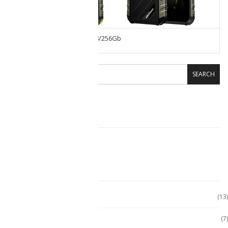
Celular Ulefone Armor 22 8/256Gb
SEARCH
CARRITO DE COMPRAS
CATEGORÍAS
Accesorio Computadora
(13)
Accesorios
(7)