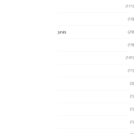
Tablet
(111)
Tablet de Uso Semi Rudo
(10)
Tablet Intrínsecamente Seguras
(29)
Tablet Seminuevas
(19)
Tablet Uso Rudo
(101)
Terminal Movil
(11)
Zona 1
(3)
Zona 2
(1)
ZONA 2
(1)
Zona 2
(1)