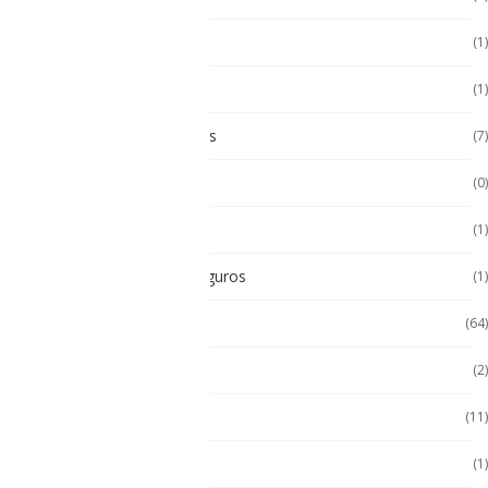
Multímetro
(1)
Paneles
(1)
Paneles Táctiles Industriales
(7)
Pc Paneles medicos
(0)
POS Puntos de Venta
(1)
Radios Intrínsecamente Seguros
(1)
Seminuevos
(64)
Servidores
(2)
Sin categorizar
(11)
Soporte de Auto
(1)