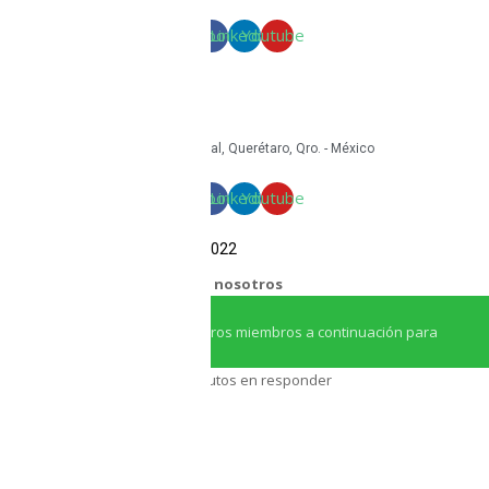
Términos y condiciones
Facebook
Linkedin
Youtube
mkt@tritoncircular.com
+52 442 585 9388
Granito 3200, Paseos del Pedregal, Querétaro, Qro. - México
Facebook
Linkedin
Youtube
COPYRIGHT Triton Circular – 2022
¿Necesitas ayuda?
Chatea con nosotros
Iniciar conversación
¡Hola! Haga clic en uno de nuestros miembros a continuación para
chatear en
Whatsapp
Nuestro equipo tarda unos minutos en responder
Asesor Triton