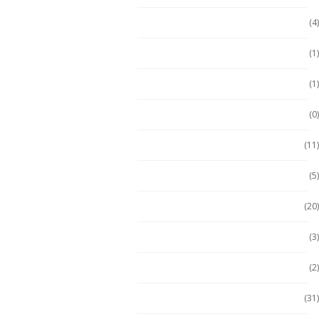
Durabook
(4)
Durabook
(1)
Ecom
(1)
ECOM
(0)
Emdoor
(11)
Escáner / Handhelds
(5)
Escáner de mano
(20)
Getac
(3)
Getac
(2)
Handheld
(31)