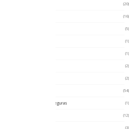
Handheld con Escáner
(20)
Handheld NFC
(16)
Handheld RFID
(5)
Hugerock
(1)
Hugerock
(1)
Hugerock
(2)
Impresoras térmicas
(2)
Intrínsecamente Seguros
(54)
Lampara Intrínsicamente seguras
(1)
Laptop
(12)
Laptop Seminuevas
(3)