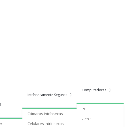
Computadoras
Intrínsecamente Seguros
PC
Cámaras Intrínsecas
2 en 1
er
Celulares Intrínsecos