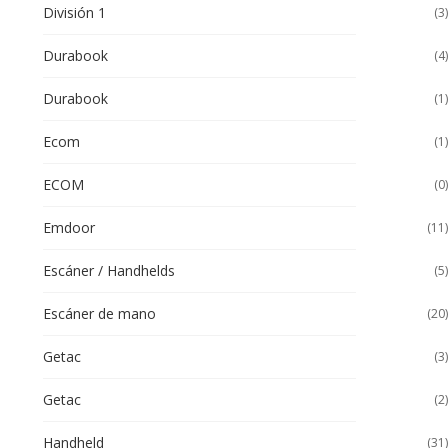
División 1
(3)
Durabook
(4)
Durabook
(1)
Ecom
(1)
ECOM
(0)
Emdoor
(11)
Escáner / Handhelds
(5)
Escáner de mano
(20)
Getac
(3)
Getac
(2)
Handheld
(31)