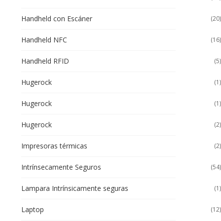
Handheld con Escáner
(20)
Handheld NFC
(16)
Handheld RFID
(5)
Hugerock
(1)
Hugerock
(1)
Hugerock
(2)
Impresoras térmicas
(2)
Intrínsecamente Seguros
(54)
Lampara Intrínsicamente seguras
(1)
Laptop
(12)