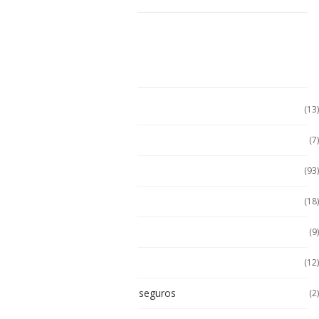
CATEGORÍAS
Accesorio Computadora
(13)
Accesorios
(7)
Accesorios
(93)
Accesorios Celular
(18)
Accesorios Handhels
(9)
Accesorios intrínsecos
(12)
Accesorios Intrínsicamente seguros
(2)