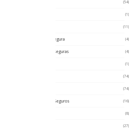
Accesorios Tablet
(54)
Android
(1)
Android
(11)
Cámara Intrínsecamente Segura
(4)
Cámaras Intrínsecamente Seguras
(4)
Cat
(1)
Celulares
(74)
Celulares de Uso Rudo
(74)
Celulares Intrínsecamente Seguros
(16)
Celulares No Inflamables
(8)
Celulares Seminuevos
(27)