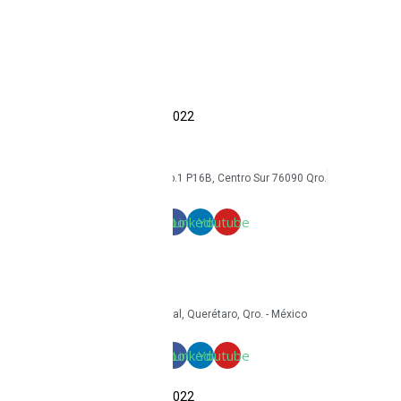
Accesorios
Economía circular
Reacondicionamiento
Sostenibilidad
Casos de éxito
Blog
COPYRIGHT Triton Circular – 2022
mkt@tritoncircular.com
+52 442 585 9388
Av. Armando Birlain S. 2001, Corp.1 P16B, Centro Sur 76090 Qro.
Términos y condiciones
Facebook
Linkedin
Youtube
mkt@tritoncircular.com
+52 442 585 9388
Granito 3200, Paseos del Pedregal, Querétaro, Qro. - México
Facebook
Linkedin
Youtube
COPYRIGHT Triton Circular – 2022