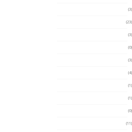
Computadora PC
(3)
Computadoras
(23)
Computadoras 2 en 1
(3)
Conquest
(0)
División 1
(3)
Durabook
(4)
Durabook
(1)
Ecom
(1)
ECOM
(0)
Emdoor
(11)