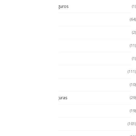
Radios Intrínsecamente Seguros
(1)
Seminuevos
(64)
Servidores
(2)
Sin categorizar
(11)
Soporte de Auto
(1)
Tablet
(111)
Tablet de Uso Semi Rudo
(10)
Tablet Intrínsecamente Seguras
(29)
Tablet Seminuevas
(19)
Tablet Uso Rudo
(101)