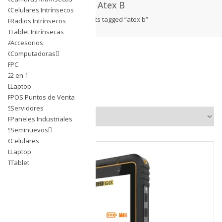
Atex B
Celulares Intrínsecos
Celulares Intrínsecos
products tagged “atex b”
Radios Intrínsecos
Radios Intrínsecos
Tablet Intrínsecas
Tablet Intrínsecas
Accesorios
Accesorios
Computadoras
Computadoras
PC
PC
2 en 1
2 en 1
Laptop
Laptop
Showing the single result
POS Puntos de Venta
POS Puntos de Venta
Servidores
Servidores
Paneles Industriales
Paneles Industriales
Seminuevos
Seminuevos
Celulares
Celulares
Laptop
Laptop
Tablet
Tablet