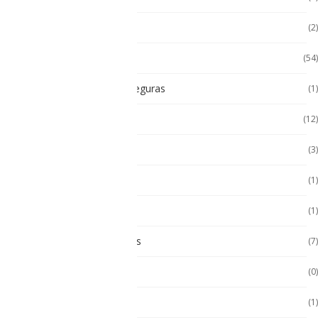
Impresoras térmicas
(2)
Intrínsecamente Seguros
(54)
Lampara Intrínsicamente seguras
(1)
Laptop
(12)
Laptop Seminuevas
(3)
Multímetro
(1)
Paneles
(1)
Paneles Táctiles Industriales
(7)
Pc Paneles medicos
(0)
POS Puntos de Venta
(1)