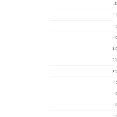
Escáner / Handhelds
(5)
Escáner de mano
(20)
Getac
(3)
Getac
(2)
Handheld
(31)
Handheld con Escáner
(20)
Handheld NFC
(16)
Handheld RFID
(5)
Hugerock
(1)
Hugerock
(1)
Hugerock
(2)