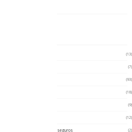
CARRITO DE COMPRAS
CATEGORÍAS
Accesorio Computadora
(13)
Accesorios
(7)
Accesorios
(93)
Accesorios Celular
(18)
Accesorios Handhels
(9)
Accesorios intrínsecos
(12)
Accesorios Intrínsicamente seguros
(2)