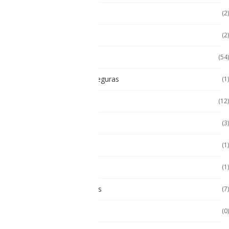
Hugerock
(2)
Impresoras térmicas
(2)
Intrínsecamente Seguros
(54)
Lampara Intrínsicamente seguras
(1)
Laptop
(12)
Laptop Seminuevas
(3)
Multímetro
(1)
Paneles
(1)
Paneles Táctiles Industriales
(7)
Pc Paneles medicos
(0)