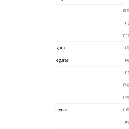
Accesorios Tablet
(54)
Android
(1)
Android
(11)
Cámara Intrínsecamente Segura
(4)
Cámaras Intrínsecamente Seguras
(4)
Cat
(1)
Celulares
(74)
Celulares de Uso Rudo
(74)
Celulares Intrínsecamente Seguros
(16)
Celulares No Inflamables
(8)