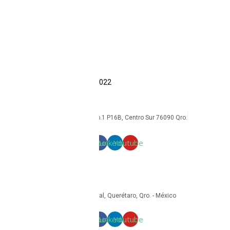
Tabletas
Reacondicionados
Accesorios
Economía circular
Reacondicionamiento
Sostenibilidad
Casos de éxito
Blog
COPYRIGHT Triton Circular – 2022
mkt@tritoncircular.com
+52 442 585 9388
Av. Armando Birlain S. 2001, Corp.1 P16B, Centro Sur 76090 Qro.
Términos y condiciones
Facebook
Linkedin
Youtube
mkt@tritoncircular.com
+52 442 585 9388
Granito 3200, Paseos del Pedregal, Querétaro, Qro. - México
Facebook
Linkedin
Youtube