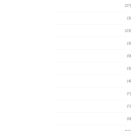
Celulares Seminuevos
(27)
Computadora PC
(3)
Computadoras
(23)
Computadoras 2 en 1
(3)
Conquest
(0)
División 1
(3)
Durabook
(4)
Durabook
(1)
Ecom
(1)
ECOM
(0)