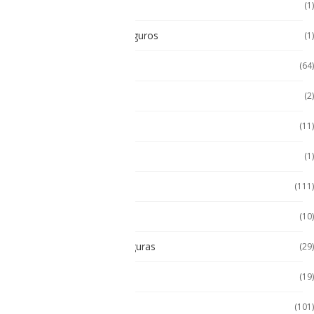
POS Puntos de Venta
(1)
Radios Intrínsecamente Seguros
(1)
Seminuevos
(64)
Servidores
(2)
Sin categorizar
(11)
Soporte de Auto
(1)
Tablet
(111)
Tablet de Uso Semi Rudo
(10)
Tablet Intrínsecamente Seguras
(29)
Tablet Seminuevas
(19)
Tablet Uso Rudo
(101)