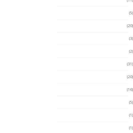
Emdoor
(11)
Escáner / Handhelds
(5)
Escáner de mano
(20)
Getac
(3)
Getac
(2)
Handheld
(31)
Handheld con Escáner
(20)
Handheld NFC
(16)
Handheld RFID
(5)
Hugerock
(1)
Hugerock
(1)