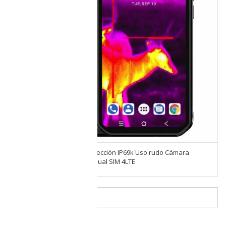
Blackview BV9900 Pro Protección IP69k Uso rudo Cámara
térmica Flir 48Mpx 128GB Dual SIM 4LTE