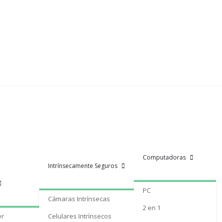
Computadoras
Intrínsecamente Seguros
PC
Cámaras Intrínsecas
2 en 1
er
Celulares Intrínsecos