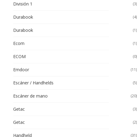
División 1
(3)
Durabook
(4)
Durabook
(1)
Ecom
(1)
ECOM
(0)
Emdoor
(11)
Escáner / Handhelds
(5)
Escáner de mano
(20)
Getac
(3)
Getac
(2)
Handheld
(31)