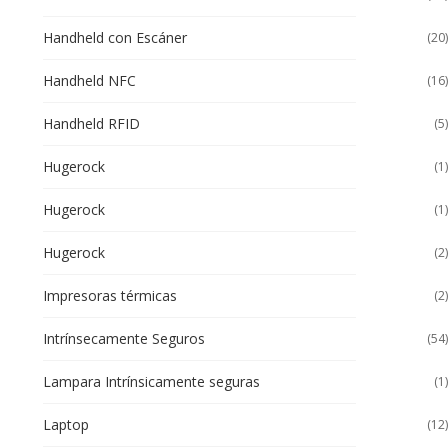
Handheld con Escáner
(20)
Handheld NFC
(16)
Handheld RFID
(5)
Hugerock
(1)
Hugerock
(1)
Hugerock
(2)
Impresoras térmicas
(2)
Intrínsecamente Seguros
(54)
Lampara Intrínsicamente seguras
(1)
Laptop
(12)