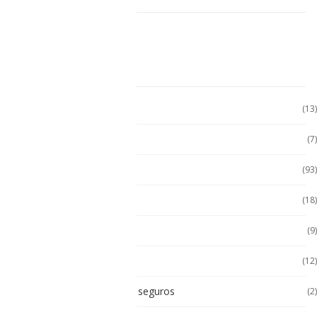
CATEGORÍAS
Accesorio Computadora
(13)
Accesorios
(7)
Accesorios
(93)
Accesorios Celular
(18)
Accesorios Handhels
(9)
Accesorios intrínsecos
(12)
Accesorios Intrínsicamente seguros
(2)