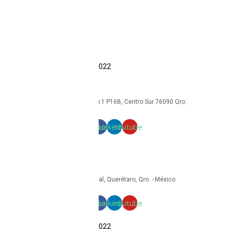
Accesorios
Economía circular
Reacondicionamiento
Sostenibilidad
Casos de éxito
Blog
COPYRIGHT Triton Circular – 2022
mkt@tritoncircular.com
+52 442 585 9388
Av. Armando Birlain S. 2001, Corp.1 P16B, Centro Sur 76090 Qro.
Términos y condiciones
Facebook
Linkedin
Youtube
mkt@tritoncircular.com
+52 442 585 9388
Granito 3200, Paseos del Pedregal, Querétaro, Qro. - México
Facebook
Linkedin
Youtube
COPYRIGHT Triton Circular – 2022