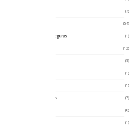
Impresoras térmicas
(2)
Intrínsecamente Seguros
(54)
Lampara Intrínsicamente seguras
(1)
Laptop
(12)
Laptop Seminuevas
(3)
Multímetro
(1)
Paneles
(1)
Paneles Táctiles Industriales
(7)
Pc Paneles medicos
(0)
POS Puntos de Venta
(1)