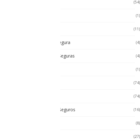
Accesorios Tablet
(54)
Android
(1)
Android
(11)
Cámara Intrínsecamente Segura
(4)
Cámaras Intrínsecamente Seguras
(4)
Cat
(1)
Celulares
(74)
Celulares de Uso Rudo
(74)
Celulares Intrínsecamente Seguros
(16)
Celulares No Inflamables
(8)
Celulares Seminuevos
(27)