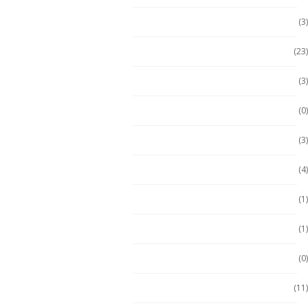
Computadora PC
(3)
Computadoras
(23)
Computadoras 2 en 1
(3)
Conquest
(0)
División 1
(3)
Durabook
(4)
Durabook
(1)
Ecom
(1)
ECOM
(0)
Emdoor
(11)