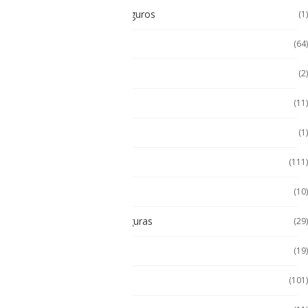
Radios Intrínsecamente Seguros
(1)
Seminuevos
(64)
Servidores
(2)
Sin categorizar
(11)
Soporte de Auto
(1)
Tablet
(111)
Tablet de Uso Semi Rudo
(10)
Tablet Intrínsecamente Seguras
(29)
Tablet Seminuevas
(19)
Tablet Uso Rudo
(101)