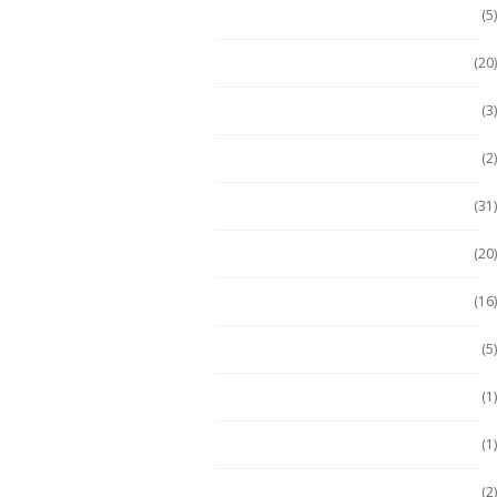
Escáner / Handhelds
(5)
Escáner de mano
(20)
Getac
(3)
Getac
(2)
Handheld
(31)
Handheld con Escáner
(20)
Handheld NFC
(16)
Handheld RFID
(5)
Hugerock
(1)
Hugerock
(1)
Hugerock
(2)