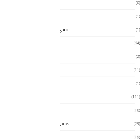
Pc Paneles medicos
(0)
POS Puntos de Venta
(1)
Radios Intrínsecamente Seguros
(1)
Seminuevos
(64)
Servidores
(2)
Sin categorizar
(11)
Soporte de Auto
(1)
Tablet
(111)
Tablet de Uso Semi Rudo
(10)
Tablet Intrínsecamente Seguras
(29)
Tablet Seminuevas
(19)