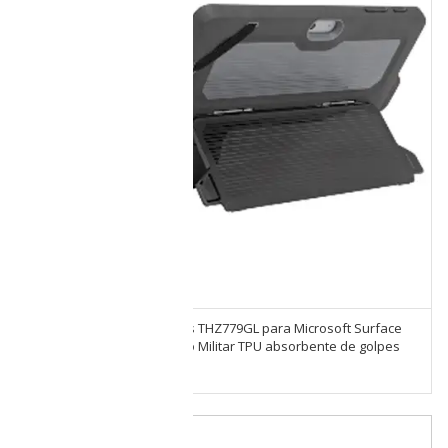
Funda Case Protect Targus THZ779GL para Microsoft Surface
Go , Go 2, Go 3 y DO Grado Militar TPU absorbente de golpes
Negro