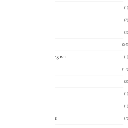
Hugerock
(1)
Hugerock
(2)
Impresoras térmicas
(2)
Intrínsecamente Seguros
(54)
Lampara Intrínsicamente seguras
(1)
Laptop
(12)
Laptop Seminuevas
(3)
Multímetro
(1)
Paneles
(1)
Paneles Táctiles Industriales
(7)