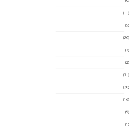
ECOM
(0)
Emdoor
(11)
Escáner / Handhelds
(5)
Escáner de mano
(20)
Getac
(3)
Getac
(2)
Handheld
(31)
Handheld con Escáner
(20)
Handheld NFC
(16)
Handheld RFID
(5)
Hugerock
(1)