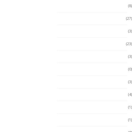
Celulares No Inflamables
(8)
Celulares Seminuevos
(27)
Computadora PC
(3)
Computadoras
(23)
Computadoras 2 en 1
(3)
Conquest
(0)
División 1
(3)
Durabook
(4)
Durabook
(1)
Ecom
(1)