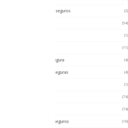
Accesorios Intrínsicamente seguros
(2)
Accesorios Tablet
(54)
Android
(1)
Android
(11)
Cámara Intrínsecamente Segura
(4)
Cámaras Intrínsecamente Seguras
(4)
Cat
(1)
Celulares
(74)
Celulares de Uso Rudo
(74)
Celulares Intrínsecamente Seguros
(16)