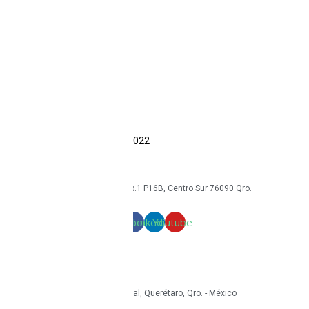
Sonim
CAT
Kyocera
Smartphones
Tabletas
Reacondicionados
Accesorios
Economía circular
Reacondicionamiento
Sostenibilidad
Casos de éxito
Blog
COPYRIGHT Triton Circular – 2022
mkt@tritoncircular.com
+52 442 585 9388
Av. Armando Birlain S. 2001, Corp.1 P16B, Centro Sur 76090 Qro.
Términos y condiciones
Facebook
Linkedin
Youtube
mkt@tritoncircular.com
+52 442 585 9388
Granito 3200, Paseos del Pedregal, Querétaro, Qro. - México