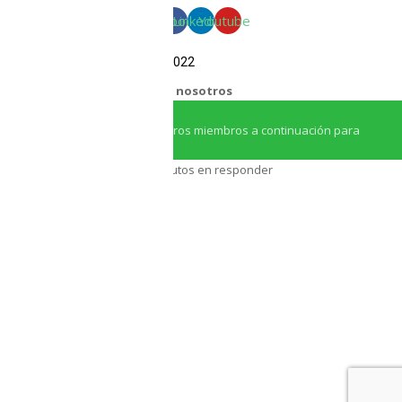
Facebook
Linkedin
Youtube
COPYRIGHT Triton Circular – 2022
¿Necesitas ayuda?
Chatea con nosotros
Iniciar conversación
¡Hola! Haga clic en uno de nuestros miembros a continuación para
chatear en
Whatsapp
Nuestro equipo tarda unos minutos en responder
Asesor Triton
Asesor Triton
Regresamos a las: 4:50