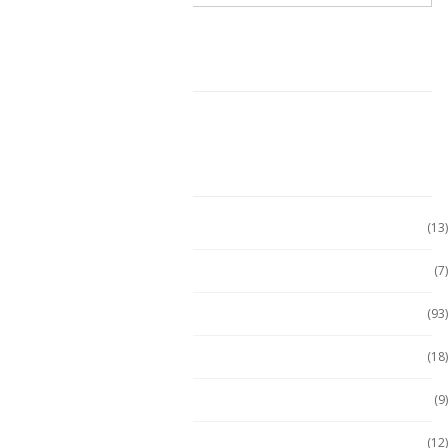
CARRITO DE COMPRAS
CATEGORÍAS
Accesorio Computadora
(13)
Accesorios
(7)
Accesorios
(93)
Accesorios Celular
(18)
Accesorios Handhels
(9)
Accesorios intrínsecos
(12)