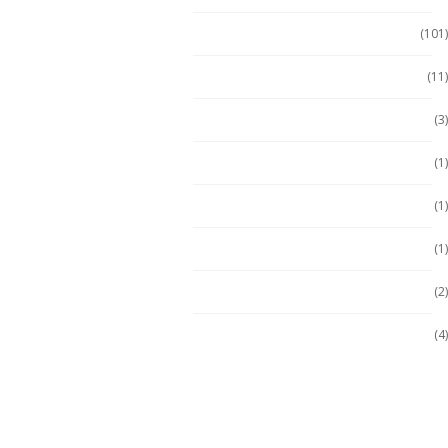
Tablet Uso Rudo
(101)
Terminal Movil
(11)
Zona 1
(3)
Zona 2
(1)
ZONA 2
(1)
Zona 2
(1)
Zona 2
(2)
Zona 2/22
(4)