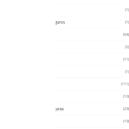
POS Puntos de Venta
(1)
Radios Intrínsecamente Seguros
(1)
Seminuevos
(64)
Servidores
(2)
Sin categorizar
(11)
Soporte de Auto
(1)
Tablet
(111)
Tablet de Uso Semi Rudo
(10)
Tablet Intrínsecamente Seguras
(29)
Tablet Seminuevas
(19)