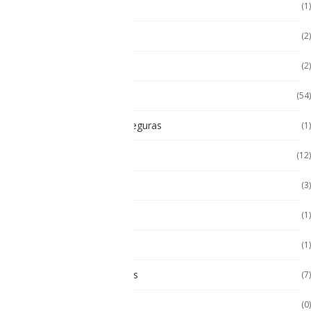
Hugerock
(1)
Hugerock
(2)
Impresoras térmicas
(2)
Intrínsecamente Seguros
(54)
Lampara Intrínsicamente seguras
(1)
Laptop
(12)
Laptop Seminuevas
(3)
Multímetro
(1)
Paneles
(1)
Paneles Táctiles Industriales
(7)
Pc Paneles medicos
(0)