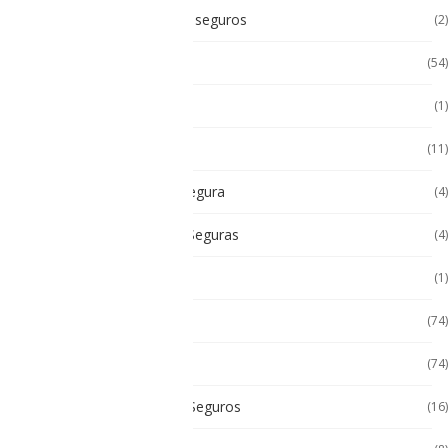
Accesorios Intrínsicamente seguros
(2)
Accesorios Tablet
(54)
Android
(1)
Android
(11)
Cámara Intrínsecamente Segura
(4)
Cámaras Intrínsecamente Seguras
(4)
Cat
(1)
Celulares
(74)
Celulares de Uso Rudo
(74)
Celulares Intrínsecamente Seguros
(16)