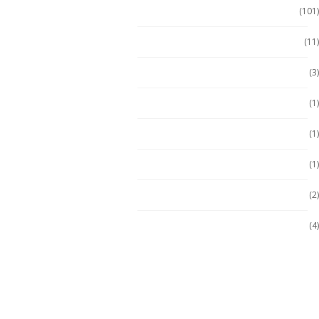
Tablet Uso Rudo
(101)
Terminal Movil
(11)
Zona 1
(3)
Zona 2
(1)
ZONA 2
(1)
Zona 2
(1)
Zona 2
(2)
Zona 2/22
(4)
Soluciones