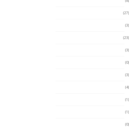
Celulares No Inflamables
(8)
Celulares Seminuevos
(27)
Computadora PC
(3)
Computadoras
(23)
Computadoras 2 en 1
(3)
Conquest
(0)
División 1
(3)
Durabook
(4)
Durabook
(1)
Ecom
(1)
ECOM
(0)