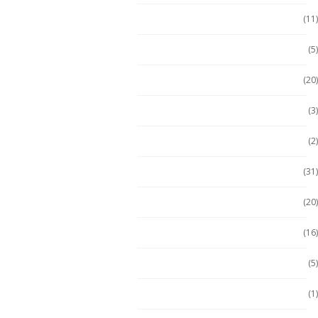
Emdoor
(11)
Escáner / Handhelds
(5)
Escáner de mano
(20)
Getac
(3)
Getac
(2)
Handheld
(31)
Handheld con Escáner
(20)
Handheld NFC
(16)
Handheld RFID
(5)
Hugerock
(1)