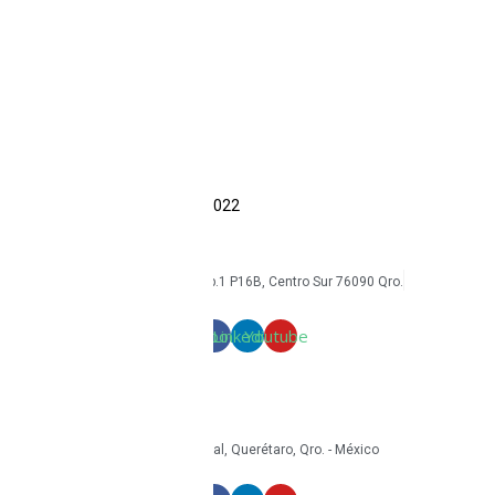
CAT
Kyocera
Smartphones
Tabletas
Reacondicionados
Accesorios
Economía circular
Reacondicionamiento
Sostenibilidad
Casos de éxito
Blog
COPYRIGHT Triton Circular – 2022
mkt@tritoncircular.com
+52 442 585 9388
Av. Armando Birlain S. 2001, Corp.1 P16B, Centro Sur 76090 Qro.
Términos y condiciones
Facebook
Linkedin
Youtube
mkt@tritoncircular.com
+52 442 585 9388
Granito 3200, Paseos del Pedregal, Querétaro, Qro. - México