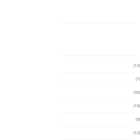
CARRITO DE COMPRAS
CATEGORÍAS
Accesorio Computadora
(13)
Accesorios
(7)
Accesorios
(93)
Accesorios Celular
(18)
Accesorios Handhels
(9)
Accesorios intrínsecos
(12)