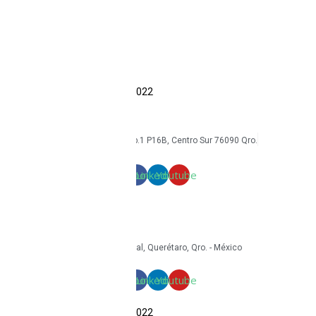
Accesorios
Economía circular
Reacondicionamiento
Sostenibilidad
Casos de éxito
Blog
COPYRIGHT Triton Circular – 2022
mkt@tritoncircular.com
+52 442 585 9388
Av. Armando Birlain S. 2001, Corp.1 P16B, Centro Sur 76090 Qro.
Términos y condiciones
Facebook
Linkedin
Youtube
mkt@tritoncircular.com
+52 442 585 9388
Granito 3200, Paseos del Pedregal, Querétaro, Qro. - México
Facebook
Linkedin
Youtube
COPYRIGHT Triton Circular – 2022