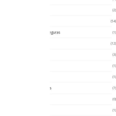
Impresoras térmicas
(2)
Intrínsecamente Seguros
(54)
Lampara Intrínsicamente seguras
(1)
Laptop
(12)
Laptop Seminuevas
(3)
Multímetro
(1)
Paneles
(1)
Paneles Táctiles Industriales
(7)
Pc Paneles medicos
(0)
POS Puntos de Venta
(1)