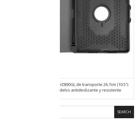
Estuche Targus Versavu THZ890GL de transporte 26.7cm (10.5″)
para Apple iPad varios modelos antideslizante y resistente
SEARCH
CARRITO DE COMPRAS