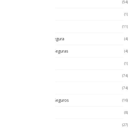
Accesorios Tablet
(54)
Android
(1)
Android
(11)
Cámara Intrínsecamente Segura
(4)
Cámaras Intrínsecamente Seguras
(4)
Cat
(1)
Celulares
(74)
Celulares de Uso Rudo
(74)
Celulares Intrínsecamente Seguros
(16)
Celulares No Inflamables
(8)
Celulares Seminuevos
(27)