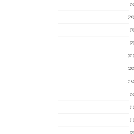
Escáner / Handhelds
(5)
Escáner de mano
(20)
Getac
(3)
Getac
(2)
Handheld
(31)
Handheld con Escáner
(20)
Handheld NFC
(16)
Handheld RFID
(5)
Hugerock
(1)
Hugerock
(1)
Hugerock
(2)