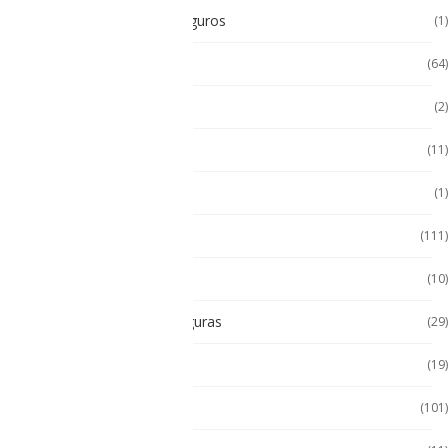
Radios Intrínsecamente Seguros
(1)
Seminuevos
(64)
Servidores
(2)
Sin categorizar
(11)
Soporte de Auto
(1)
Tablet
(111)
Tablet de Uso Semi Rudo
(10)
Tablet Intrínsecamente Seguras
(29)
Tablet Seminuevas
(19)
Tablet Uso Rudo
(101)