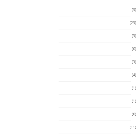
Computadora PC
(3)
Computadoras
(23)
Computadoras 2 en 1
(3)
Conquest
(0)
División 1
(3)
Durabook
(4)
Durabook
(1)
Ecom
(1)
ECOM
(0)
Emdoor
(11)