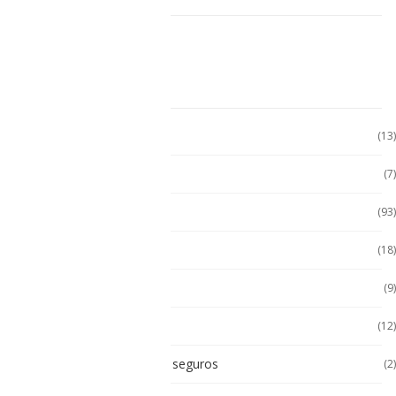
CATEGORÍAS
Accesorio Computadora
(13)
Accesorios
(7)
Accesorios
(93)
Accesorios Celular
(18)
Accesorios Handhels
(9)
Accesorios intrínsecos
(12)
Accesorios Intrínsicamente seguros
(2)