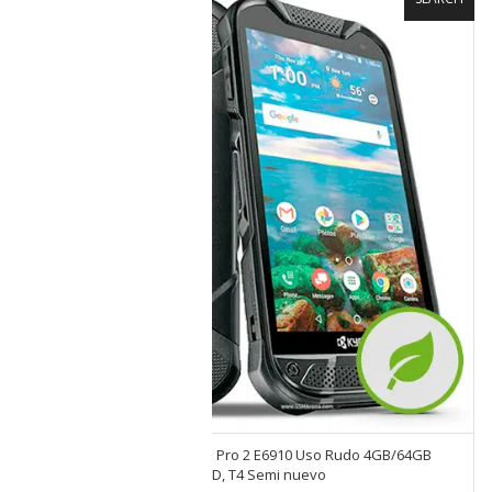
Celular Kyocera DuraForce Pro 2 E6910 Uso Rudo 4GB/64GB
Clase I División 2, Grupo A-D, T4 Semi nuevo