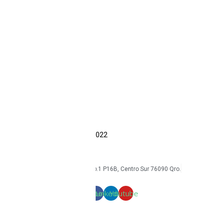
Reacondicionados
Accesorios
Intrínsecos
Ecom
Sonim
CAT
Kyocera
Smartphones
Tabletas
Reacondicionados
Accesorios
Economía circular
Reacondicionamiento
Sostenibilidad
Casos de éxito
Blog
COPYRIGHT Triton Circular – 2022
mkt@tritoncircular.com
+52 442 585 9388
Av. Armando Birlain S. 2001, Corp.1 P16B, Centro Sur 76090 Qro.
Términos y condiciones
Facebook
Linkedin
Youtube
mkt@tritoncircular.com