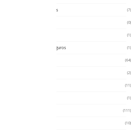
Paneles Táctiles Industriales
(7)
Pc Paneles medicos
(0)
POS Puntos de Venta
(1)
Radios Intrínsecamente Seguros
(1)
Seminuevos
(64)
Servidores
(2)
Sin categorizar
(11)
Soporte de Auto
(1)
Tablet
(111)
Tablet de Uso Semi Rudo
(10)