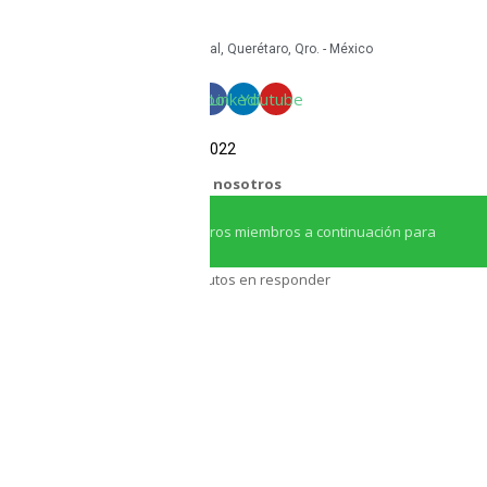
+52 442 585 9388
Granito 3200, Paseos del Pedregal, Querétaro, Qro. - México
Facebook
Linkedin
Youtube
COPYRIGHT Triton Circular – 2022
¿Necesitas ayuda?
Chatea con nosotros
Iniciar conversación
¡Hola! Haga clic en uno de nuestros miembros a continuación para
chatear en
Whatsapp
Nuestro equipo tarda unos minutos en responder
Asesor Triton
Asesor Triton
Pronto volveremos