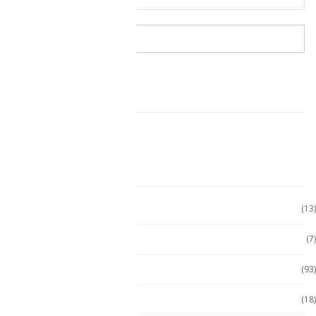
CARRITO DE COMPRAS
CATEGORÍAS
Accesorio Computadora
(13)
Accesorios
(7)
Accesorios
(93)
Accesorios Celular
(18)