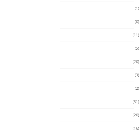
Ecom
(1)
ECOM
(0)
Emdoor
(11)
Escáner / Handhelds
(5)
Escáner de mano
(20)
Getac
(3)
Getac
(2)
Handheld
(31)
Handheld con Escáner
(20)
Handheld NFC
(16)