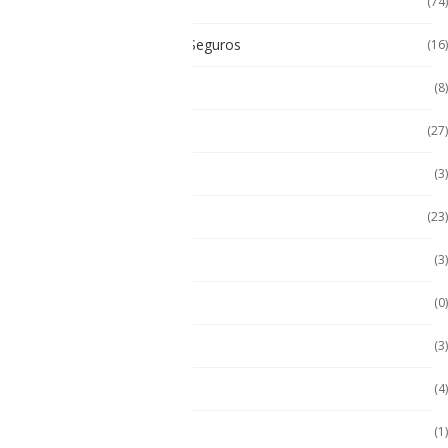
Celulares de Uso Rudo
(74)
Celulares Intrínsecamente Seguros
(16)
Celulares No Inflamables
(8)
Celulares Seminuevos
(27)
Computadora PC
(3)
Computadoras
(23)
Computadoras 2 en 1
(3)
Conquest
(0)
División 1
(3)
Durabook
(4)
Durabook
(1)