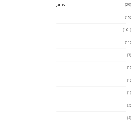
Tablet Intrínsecamente Seguras
(29)
Tablet Seminuevas
(19)
Tablet Uso Rudo
(101)
Terminal Movil
(11)
Zona 1
(3)
Zona 2
(1)
ZONA 2
(1)
Zona 2
(1)
Zona 2
(2)
Zona 2/22
(4)