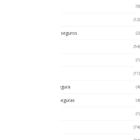
Accesorios Handhels
(9)
Accesorios intrínsecos
(12)
Accesorios Intrínsicamente seguros
(2)
Accesorios Tablet
(54)
Android
(1)
Android
(11)
Cámara Intrínsecamente Segura
(4)
Cámaras Intrínsecamente Seguras
(4)
Cat
(1)
Celulares
(74)