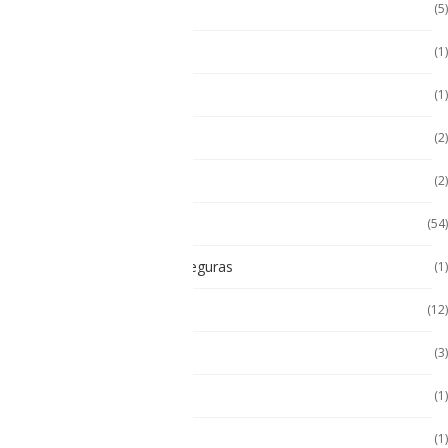
Handheld RFID
(5)
Hugerock
(1)
Hugerock
(1)
Hugerock
(2)
Impresoras térmicas
(2)
Intrínsecamente Seguros
(54)
Lampara Intrínsicamente seguras
(1)
Laptop
(12)
Laptop Seminuevas
(3)
Multímetro
(1)
Paneles
(1)