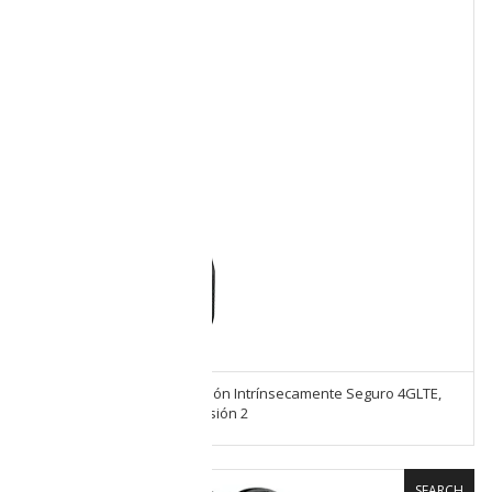
Celular Kyocera Ultra Versión Intrínsecamente Seguro 4GLTE,
5G Certificado Clase 1 División 2
SEARCH