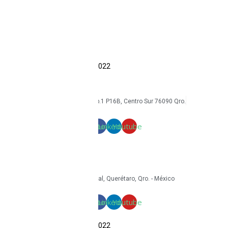
Accesorios
Economía circular
Reacondicionamiento
Sostenibilidad
Casos de éxito
Blog
COPYRIGHT Triton Circular – 2022
mkt@tritoncircular.com
+52 442 585 9388
Av. Armando Birlain S. 2001, Corp.1 P16B, Centro Sur 76090 Qro.
Términos y condiciones
Facebook
Linkedin
Youtube
mkt@tritoncircular.com
+52 442 585 9388
Granito 3200, Paseos del Pedregal, Querétaro, Qro. - México
Facebook
Linkedin
Youtube
COPYRIGHT Triton Circular – 2022