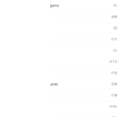
Radios Intrínsecamente Seguros
(1)
Seminuevos
(64)
Servidores
(2)
Sin categorizar
(11)
Soporte de Auto
(1)
Tablet
(111)
Tablet de Uso Semi Rudo
(10)
Tablet Intrínsecamente Seguras
(29)
Tablet Seminuevas
(19)
Tablet Uso Rudo
(101)