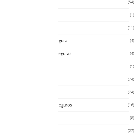
Accesorios Tablet
(54)
Android
(1)
Android
(11)
Cámara Intrínsecamente Segura
(4)
Cámaras Intrínsecamente Seguras
(4)
Cat
(1)
Celulares
(74)
Celulares de Uso Rudo
(74)
Celulares Intrínsecamente Seguros
(16)
Celulares No Inflamables
(8)
Celulares Seminuevos
(27)