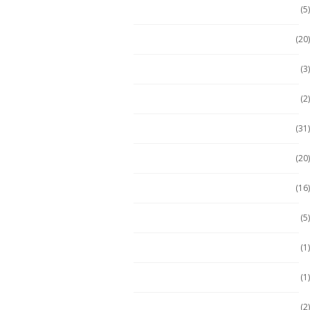
Escáner / Handhelds
(5)
Escáner de mano
(20)
Getac
(3)
Getac
(2)
Handheld
(31)
Handheld con Escáner
(20)
Handheld NFC
(16)
Handheld RFID
(5)
Hugerock
(1)
Hugerock
(1)
Hugerock
(2)