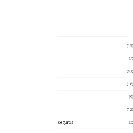
CATEGORÍAS
Accesorio Computadora
(13)
Accesorios
(7)
Accesorios
(93)
Accesorios Celular
(18)
Accesorios Handhels
(9)
Accesorios intrínsecos
(12)
Accesorios Intrínsicamente seguros
(2)