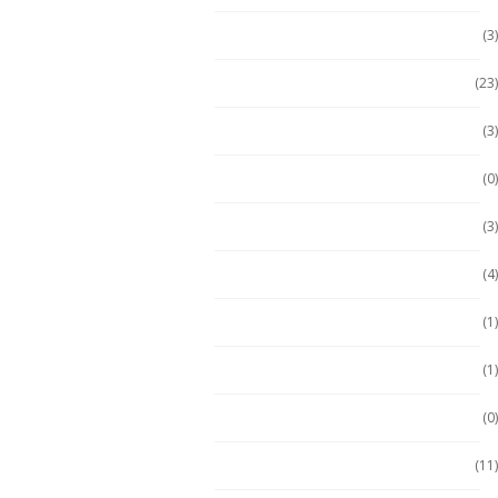
Computadora PC
(3)
Computadoras
(23)
Computadoras 2 en 1
(3)
Conquest
(0)
División 1
(3)
Durabook
(4)
Durabook
(1)
Ecom
(1)
ECOM
(0)
Emdoor
(11)