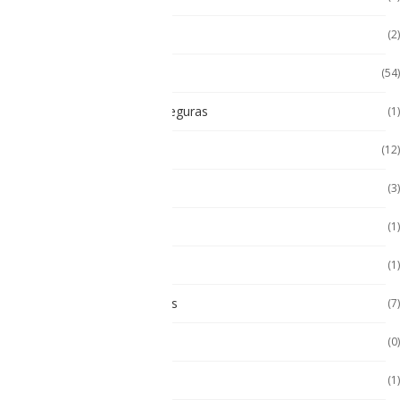
Impresoras térmicas
(2)
Intrínsecamente Seguros
(54)
Lampara Intrínsicamente seguras
(1)
Laptop
(12)
Laptop Seminuevas
(3)
Multímetro
(1)
Paneles
(1)
Paneles Táctiles Industriales
(7)
Pc Paneles medicos
(0)
POS Puntos de Venta
(1)