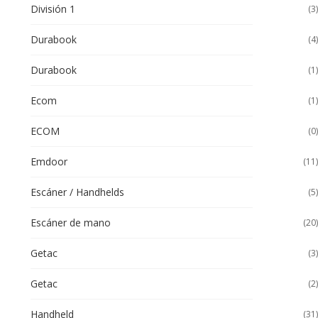
División 1
(3)
Durabook
(4)
Durabook
(1)
Ecom
(1)
ECOM
(0)
Emdoor
(11)
Escáner / Handhelds
(5)
Escáner de mano
(20)
Getac
(3)
Getac
(2)
Handheld
(31)