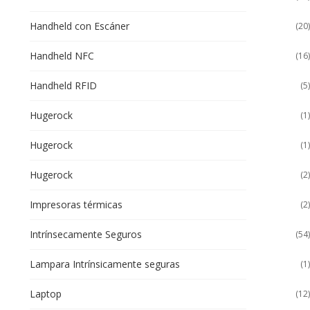
Handheld con Escáner
(20)
Handheld NFC
(16)
Handheld RFID
(5)
Hugerock
(1)
Hugerock
(1)
Hugerock
(2)
Impresoras térmicas
(2)
Intrínsecamente Seguros
(54)
Lampara Intrínsicamente seguras
(1)
Laptop
(12)