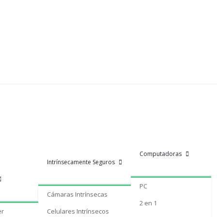
Computadoras
Intrínsecamente Seguros
PC
Cámaras Intrínsecas
2 en 1
er
Celulares Intrínsecos