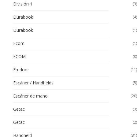
División 1
(3)
Durabook
(4)
Durabook
(1)
Ecom
(1)
ECOM
(0)
Emdoor
(11)
Escáner / Handhelds
(5)
Escáner de mano
(20)
Getac
(3)
Getac
(2)
Handheld
(31)