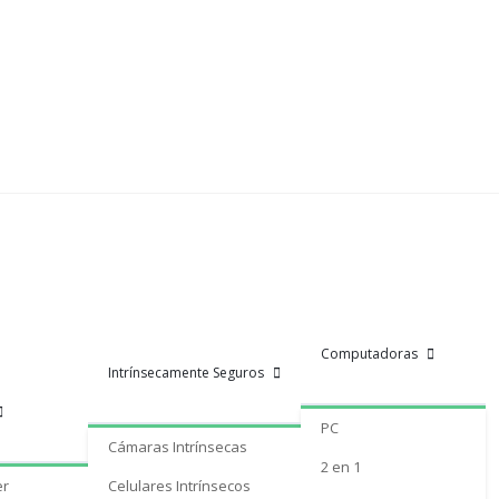
Computadoras
Intrínsecamente Seguros
PC
Cámaras Intrínsecas
2 en 1
er
Celulares Intrínsecos