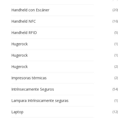
Handheld con Escáner
(20)
Handheld NFC
(16)
Handheld RFID
(5)
Hugerock
(1)
Hugerock
(1)
Hugerock
(2)
Impresoras térmicas
(2)
Intrínsecamente Seguros
(54)
Lampara Intrínsicamente seguras
(1)
Laptop
(12)