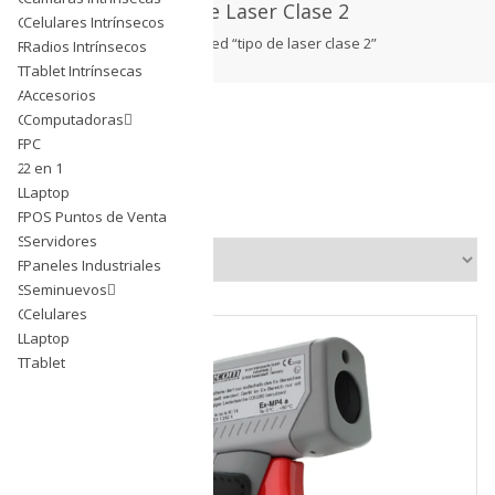
Tipo de Laser Clase 2
Celulares Intrínsecos
Celulares Intrínsecos
products tagged “tipo de laser clase 2”
Radios Intrínsecos
Radios Intrínsecos
Tablet Intrínsecas
Tablet Intrínsecas
Accesorios
Accesorios
Computadoras
Computadoras
PC
PC
2 en 1
2 en 1
Laptop
Laptop
Showing all 2 results
POS Puntos de Venta
POS Puntos de Venta
Servidores
Servidores
Paneles Industriales
Paneles Industriales
Seminuevos
Seminuevos
Celulares
Celulares
Laptop
Laptop
Tablet
Tablet