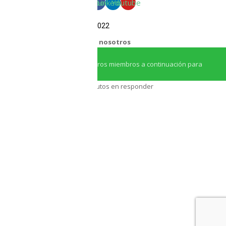
Facebook
Linkedin
Youtube
COPYRIGHT Triton Circular – 2022
¿Necesitas ayuda?
Chatea con nosotros
Iniciar conversación
¡Hola! Haga clic en uno de nuestros miembros a continuación para
chatear en
Whatsapp
Nuestro equipo tarda unos minutos en responder
Asesor Triton
Asesor Triton
Pronto volveremos