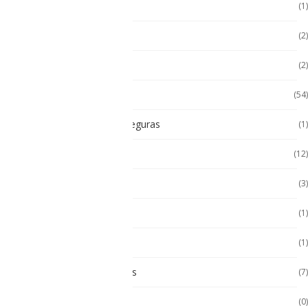
Hugerock
(1)
Hugerock
(2)
Impresoras térmicas
(2)
Intrínsecamente Seguros
(54)
Lampara Intrínsicamente seguras
(1)
Laptop
(12)
Laptop Seminuevas
(3)
Multímetro
(1)
Paneles
(1)
Paneles Táctiles Industriales
(7)
Pc Paneles medicos
(0)