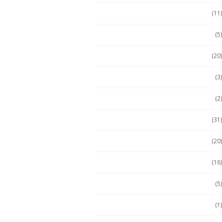
Emdoor
(11)
Escáner / Handhelds
(5)
Escáner de mano
(20)
Getac
(3)
Getac
(2)
Handheld
(31)
Handheld con Escáner
(20)
Handheld NFC
(16)
Handheld RFID
(5)
Hugerock
(1)