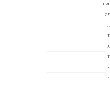
Tablet Uso Rudo
(101)
Terminal Movil
(11)
Zona 1
(3)
Zona 2
(1)
ZONA 2
(1)
Zona 2
(1)
Zona 2
(2)
Zona 2/22
(4)
Soluciones