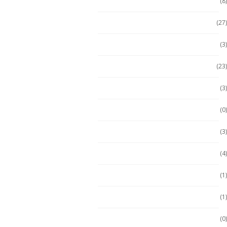
Celulares No Inflamables
(8)
Celulares Seminuevos
(27)
Computadora PC
(3)
Computadoras
(23)
Computadoras 2 en 1
(3)
Conquest
(0)
División 1
(3)
Durabook
(4)
Durabook
(1)
Ecom
(1)
ECOM
(0)