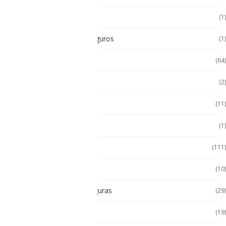
POS Puntos de Venta
(1)
Radios Intrínsecamente Seguros
(1)
Seminuevos
(64)
Servidores
(2)
Sin categorizar
(11)
Soporte de Auto
(1)
Tablet
(111)
Tablet de Uso Semi Rudo
(10)
Tablet Intrínsecamente Seguras
(29)
Tablet Seminuevas
(19)