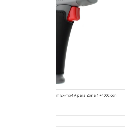
Termometro Intrinseco Ecom Ex-mp4 A para Zona 1 +400c con
Laser C2