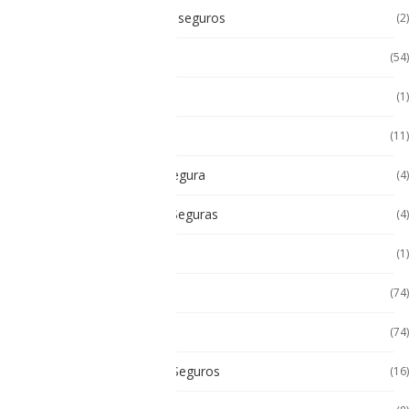
Accesorios Intrínsicamente seguros
(2)
Accesorios Tablet
(54)
Android
(1)
Android
(11)
Cámara Intrínsecamente Segura
(4)
Cámaras Intrínsecamente Seguras
(4)
Cat
(1)
Celulares
(74)
Celulares de Uso Rudo
(74)
Celulares Intrínsecamente Seguros
(16)