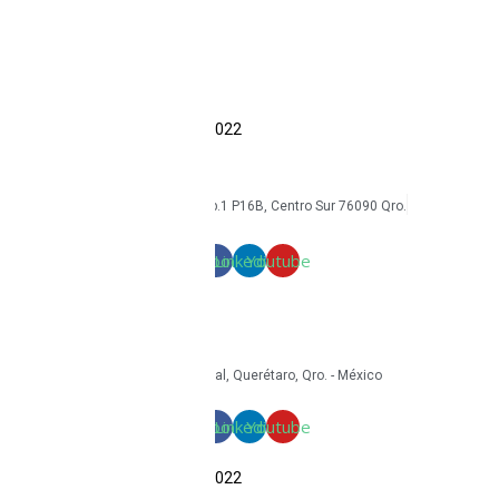
Economía circular
Reacondicionamiento
Sostenibilidad
Casos de éxito
Blog
COPYRIGHT Triton Circular – 2022
mkt@tritoncircular.com
+52 442 585 9388
Av. Armando Birlain S. 2001, Corp.1 P16B, Centro Sur 76090 Qro.
Términos y condiciones
Facebook
Linkedin
Youtube
mkt@tritoncircular.com
+52 442 585 9388
Granito 3200, Paseos del Pedregal, Querétaro, Qro. - México
Facebook
Linkedin
Youtube
COPYRIGHT Triton Circular – 2022