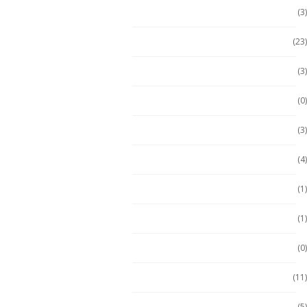
Computadora PC
(3)
Computadoras
(23)
Computadoras 2 en 1
(3)
Conquest
(0)
División 1
(3)
Durabook
(4)
Durabook
(1)
Ecom
(1)
ECOM
(0)
Emdoor
(11)
Escáner / Handhelds
(5)