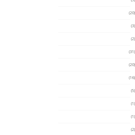
Escáner de mano
(20)
Getac
(3)
Getac
(2)
Handheld
(31)
Handheld con Escáner
(20)
Handheld NFC
(16)
Handheld RFID
(5)
Hugerock
(1)
Hugerock
(1)
Hugerock
(2)