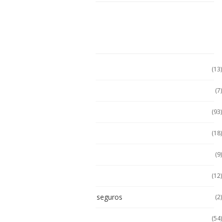
CATEGORÍAS
Accesorio Computadora
(13)
Accesorios
(7)
Accesorios
(93)
Accesorios Celular
(18)
Accesorios Handhels
(9)
Accesorios intrínsecos
(12)
Accesorios Intrínsicamente seguros
(2)
Accesorios Tablet
(54)