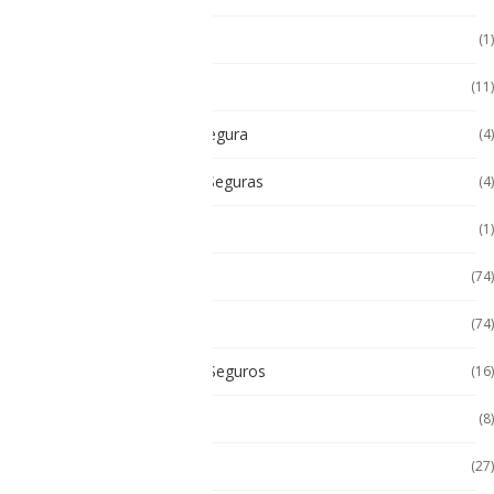
Android
(1)
Android
(11)
Cámara Intrínsecamente Segura
(4)
Cámaras Intrínsecamente Seguras
(4)
Cat
(1)
Celulares
(74)
Celulares de Uso Rudo
(74)
Celulares Intrínsecamente Seguros
(16)
Celulares No Inflamables
(8)
Celulares Seminuevos
(27)