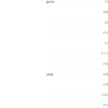
Radios Intrínsecamente Seguros
(1)
Seminuevos
(64)
Servidores
(2)
Sin categorizar
(11)
Soporte de Auto
(1)
Tablet
(111)
Tablet de Uso Semi Rudo
(10)
Tablet Intrínsecamente Seguras
(29)
Tablet Seminuevas
(19)
Tablet Uso Rudo
(101)
Terminal Movil
(11)