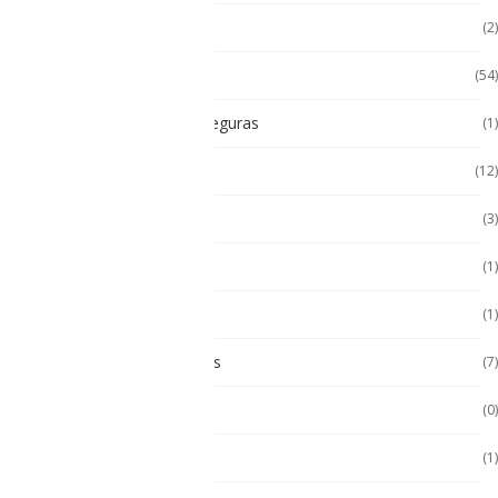
Impresoras térmicas
(2)
Intrínsecamente Seguros
(54)
Lampara Intrínsicamente seguras
(1)
Laptop
(12)
Laptop Seminuevas
(3)
Multímetro
(1)
Paneles
(1)
Paneles Táctiles Industriales
(7)
Pc Paneles medicos
(0)
POS Puntos de Venta
(1)