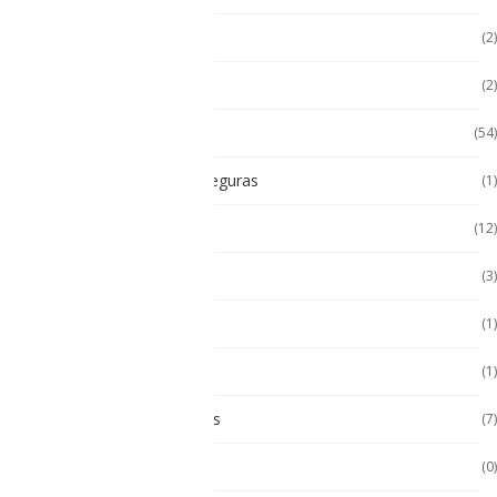
Hugerock
(2)
Impresoras térmicas
(2)
Intrínsecamente Seguros
(54)
Lampara Intrínsicamente seguras
(1)
Laptop
(12)
Laptop Seminuevas
(3)
Multímetro
(1)
Paneles
(1)
Paneles Táctiles Industriales
(7)
Pc Paneles medicos
(0)