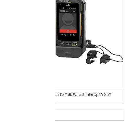
Kit De Coche Bluetooth Push To Talk Para Sonim Xp6 Y Xp7