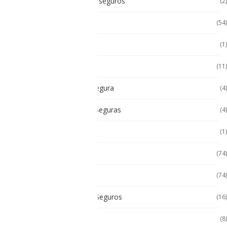
Accesorios Intrínsicamente seguros
(2)
Accesorios Tablet
(54)
Android
(1)
Android
(11)
Cámara Intrínsecamente Segura
(4)
Cámaras Intrínsecamente Seguras
(4)
Cat
(1)
Celulares
(74)
Celulares de Uso Rudo
(74)
Celulares Intrínsecamente Seguros
(16)
Celulares No Inflamables
(8)