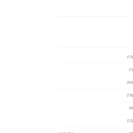
CARRITO DE COMPRAS
CATEGORÍAS
Accesorio Computadora
(13)
Accesorios
(7)
Accesorios
(93)
Accesorios Celular
(18)
Accesorios Handhels
(9)
Accesorios intrínsecos
(12)