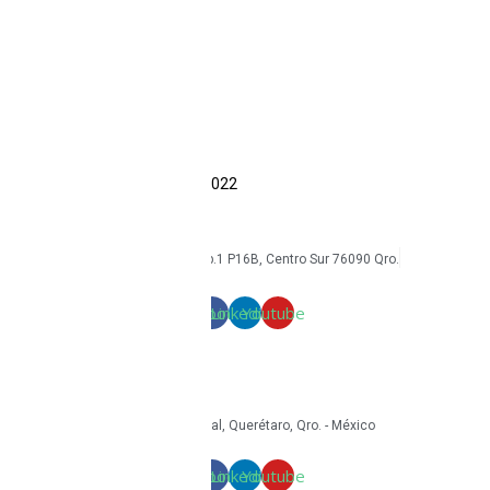
Smartphones
Tabletas
Reacondicionados
Accesorios
Economía circular
Reacondicionamiento
Sostenibilidad
Casos de éxito
Blog
COPYRIGHT Triton Circular – 2022
mkt@tritoncircular.com
+52 442 585 9388
Av. Armando Birlain S. 2001, Corp.1 P16B, Centro Sur 76090 Qro.
Términos y condiciones
Facebook
Linkedin
Youtube
mkt@tritoncircular.com
+52 442 585 9388
Granito 3200, Paseos del Pedregal, Querétaro, Qro. - México
Facebook
Linkedin
Youtube