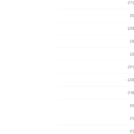
Emdoor
(11)
Escáner / Handhelds
(5)
Escáner de mano
(20)
Getac
(3)
Getac
(2)
Handheld
(31)
Handheld con Escáner
(20)
Handheld NFC
(16)
Handheld RFID
(5)
Hugerock
(1)
Hugerock
(1)