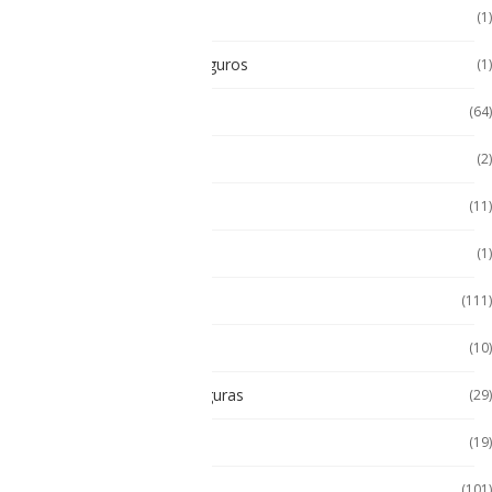
POS Puntos de Venta
(1)
Radios Intrínsecamente Seguros
(1)
Seminuevos
(64)
Servidores
(2)
Sin categorizar
(11)
Soporte de Auto
(1)
Tablet
(111)
Tablet de Uso Semi Rudo
(10)
Tablet Intrínsecamente Seguras
(29)
Tablet Seminuevas
(19)
Tablet Uso Rudo
(101)