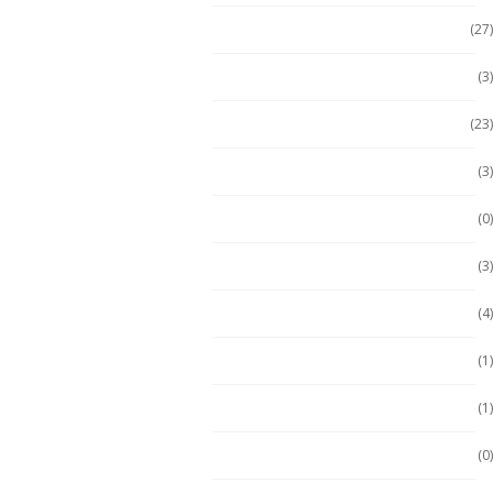
Celulares Seminuevos
(27)
Computadora PC
(3)
Computadoras
(23)
Computadoras 2 en 1
(3)
Conquest
(0)
División 1
(3)
Durabook
(4)
Durabook
(1)
Ecom
(1)
ECOM
(0)